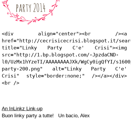
<div align="center"><br /><a 
href="http://cecrisicecrisi.blogspot.it/sear
title="Linky Party C'e' Crisi"><img 
src="http://1.bp.blogspot.com/-JpzdaCND-
l0/UzMx1hYzeTI/AAAAAAAAJXk/WgCy0igQfYI/s1600
party-200.png" alt="Linky Party C'e' 
Crisi" style="border:none;" /></a></div>
<br />
An InLinkz Link-up
Buon linky party a tutte! Un bacio, Alex