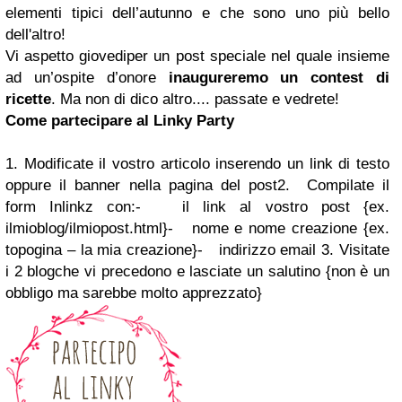
elementi tipici dell’autunno e che sono uno più bello
dell'altro!
Vi aspetto
giovedi
per un post speciale nel quale insieme
ad un’ospite d’onore
inaugureremo un contest di
ricette
. Ma non di dico altro.... passate e vedrete!
Come partecipare al Linky Party
1.
Modificate il vostro articolo
inserendo un link di testo
oppure il banner nella pagina del post
2.
Compilate il
form
Inlinkz con:
- il link al vostro post {ex.
ilmioblog/ilmiopost.html}
- nome e nome creazione {ex.
topogina – la mia creazione}
- indirizzo email
3.
Visitate
i 2 blog
che vi precedono e lasciate un salutino {non è un
obbligo ma sarebbe molto apprezzato}