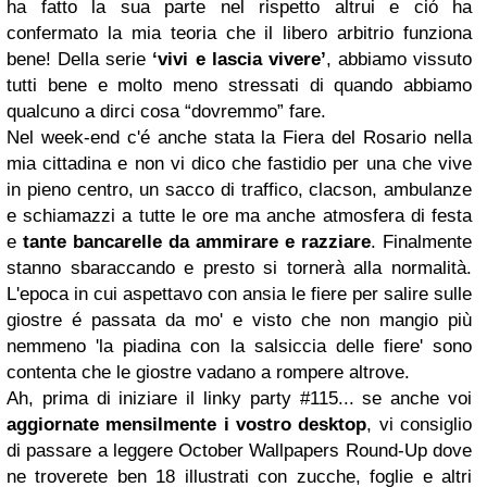
ha fatto la sua parte nel rispetto altrui e ció ha
confermato la mia teoria che il libero arbitrio funziona
bene! Della serie
‘vivi e lascia vivere’
, abbiamo vissuto
tutti bene e molto meno stressati di quando abbiamo
qualcuno a dirci cosa “dovremmo” fare.
Nel week-end c'é anche stata la Fiera del Rosario nella
mia cittadina e non vi dico che fastidio per una che vive
in pieno centro, un sacco di traffico, clacson, ambulanze
e schiamazzi a tutte le ore ma anche atmosfera di festa
e
tante bancarelle da ammirare e razziare
. Finalmente
stanno sbaraccando e presto si tornerà alla normalità.
L'epoca in cui aspettavo con ansia le fiere per salire sulle
giostre é passata da mo' e visto che non mangio più
nemmeno 'la piadina con la salsiccia delle fiere' sono
contenta che le giostre vadano a rompere altrove.
Ah, prima di iniziare il linky party #115... se anche voi
aggiornate mensilmente i vostro desktop
, vi consiglio
di passare a leggere October Wallpapers Round-Up dove
ne troverete ben 18 illustrati con zucche, foglie e altri