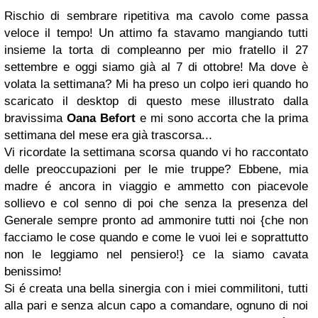
Rischio di sembrare ripetitiva ma cavolo come passa
veloce il tempo! Un attimo fa stavamo mangiando tutti
insieme la torta di compleanno per mio fratello il 27
settembre e oggi siamo già al 7 di ottobre! Ma dove è
volata la settimana? Mi ha preso un colpo ieri quando ho
scaricato il desktop di questo mese illustrato dalla
bravissima
Oana Befort
e mi sono accorta che la prima
settimana del mese era già trascorsa...
Vi ricordate la settimana scorsa quando vi ho raccontato
delle preoccupazioni per le mie truppe? Ebbene, mia
madre é ancora in viaggio e ammetto con piacevole
sollievo e col senno di poi che senza la presenza del
Generale sempre pronto ad ammonire tutti noi {che non
facciamo le cose quando e come le vuoi lei e soprattutto
non le leggiamo nel pensiero!} ce la siamo cavata
benissimo!
Si é creata una bella sinergia con i miei commilitoni, tutti
alla pari e senza alcun capo a comandare, ognuno di noi