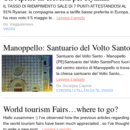
IL TASSO DI RIEMPIMENTO SALE DI 7 PUNTI ATTESTANDOSI AL
91% Ryanair, la compagnia aerea a tariffe basse preferita in Europa,
ha reso noto il 5 maggio le...
Leggere il seguito
Da
Viaggiarenews
VIAGGI
Manoppello: Santuario del Volto Sant
Santuario del Volto Santo - Manopello
(PE)Santuario del Volto SantoPoco fuori
dal centro storico di Manoppello si trova
la chiesa santuario del Volto Santo,...
Leggere il seguito
Da
Giuseppe Capone
CONSIGLI UTILI
FAI DA TE
VIAGGI
,
,
World tourism Fairs…where to go?
Hallo zusammen :) I've observed how the previous articles regarding
the world tourism fairs have been much appreciated...so I've thought
to write a new post...
Leggere il seguito