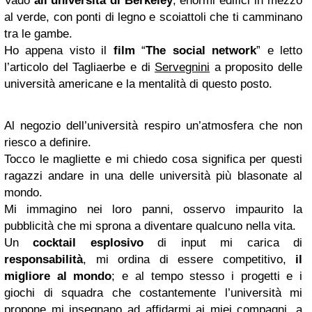
Vado
all’università di Berkeley
, enormi edifici in mezzo
al verde, con ponti di legno e scoiattoli che ti camminano
tra le gambe.
Ho appena visto il
film
“
The social network
” e letto
l’articolo del Tagliaerbe e di
Servegnini
a proposito delle
università americane e la mentalità di questo posto.
Al negozio dell’università respiro un’atmosfera che non
riesco a definire.
Tocco le magliette e mi chiedo cosa significa per questi
ragazzi andare in una delle università più blasonate al
mondo.
Mi immagino nei loro panni, osservo impaurito la
pubblicità che mi sprona a diventare qualcuno nella vita.
Un
cocktail esplosivo
di input mi carica di
responsabilità
, mi ordina di essere competitivo,
il
migliore al mondo
; e al tempo stesso i progetti e i
giochi di squadra che costantemente l’università mi
propone mi insegnano ad affidarmi ai miei compagni, a