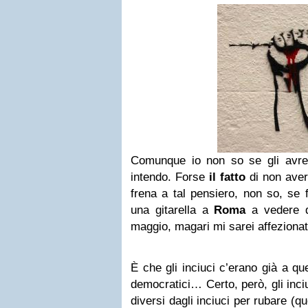
Comunque io non so se gli avrei
intendo. Forse
il fatto
di non aver
frena a tal pensiero, non so, se
una gitarella a
Roma
a vedere q
maggio, magari mi sarei affezion
È che gli inciuci c’erano già a quei
democratici… Certo, però, gli inci
diversi dagli inciuci per rubare (q