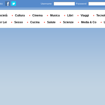
 su
Username
Password
ocietà
Cultura
Cinema
Musica
Libri
Viaggi
Tecnol
er Lei
Sesso
Cucina
Salute
Scienze
Media & Co