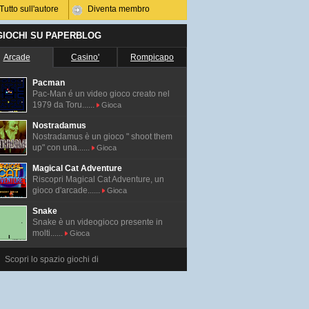
Tutto sull'autore
Diventa membro
 GIOCHI SU PAPERBLOG
Arcade
Casino'
Rompicapo
Pacman
Pac-Man é un video gioco creato nel
1979 da Toru......
Gioca
Nostradamus
Nostradamus è un gioco " shoot them
up" con una......
Gioca
Magical Cat Adventure
Riscopri Magical Cat Adventure, un
gioco d'arcade......
Gioca
Snake
Snake è un videogioco presente in
molti......
Gioca
Scopri lo spazio giochi di