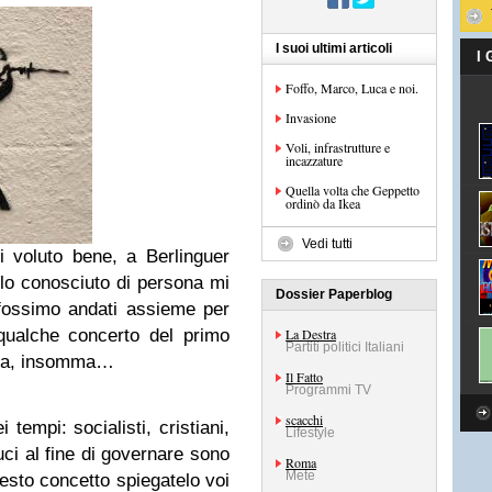
I suoi ultimi articoli
I
Foffo, Marco, Luca e noi.
Invasione
Voli, infrastrutture e
incazzature
Quella volta che Geppetto
ordinò da Ikea
Vedi tutti
 voluto bene, a Berlinguer
lo conosciuto di persona mi
Dossier Paperblog
 fossimo andati assieme per
ualche concerto del primo
La Destra
Partiti politici Italiani
ata, insomma…
Il Fatto
Programmi TV
scacchi
 tempi: socialisti, cristiani,
Lifestyle
uci al fine di governare sono
Roma
Mete
uesto concetto spiegatelo voi