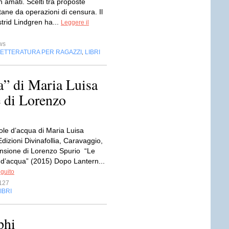
 amati. Scelti tra proposte
tane da operazioni di censura. Il
strid Lindgren ha...
Leggere il
ws
LETTERATURA PER RAGAZZI
LIBRI
,
a” di Maria Luisa
 di Lorenzo
ole d’acqua di Maria Luisa
dizioni Divinafollia, Caravaggio,
sione di Lorenzo Spurio “Le
 d’acqua” (2015) Dopo Lantern...
eguito
127
IBRI
phi