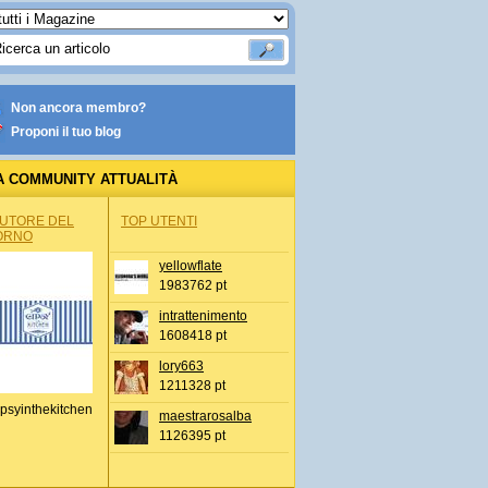
Non ancora membro?
Proponi il tuo blog
A COMMUNITY ATTUALITÀ
AUTORE DEL
TOP UTENTI
ORNO
yellowflate
1983762 pt
intrattenimento
1608418 pt
lory663
1211328 pt
psyinthekitchen
maestrarosalba
1126395 pt