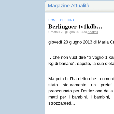
Magazine Attualità
HOME
›
CULTURA
Berlinguer tv1kdb…
Creato il 20 giugno 2013 da
Abattoir
giovedì 20 giugno 2013 di
Maria Cr
…che non vuol dire “ti voglio 1 ka
Kg di banane”, sapete, la sua diet
Ma poi chi l’ha detto che i comun
stato sicuramente un prete!
preoccupato per l’estinzione della 
matti per i bambini. I bambini, 
strozzapreti…