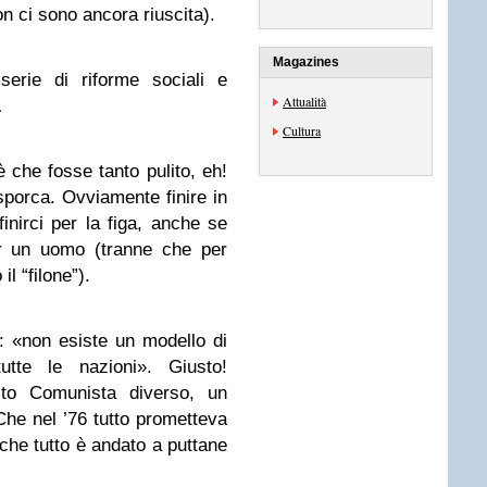
on ci sono ancora riuscita).
Magazines
 serie di riforme sociali e
Attualità
…
Cultura
è che fosse tanto pulito, eh!
sporca. Ovviamente finire in
inirci per la figa, anche se
er un uomo (tranne che per
l “filone”).
 «non esiste un modello di
tutte le nazioni». Giusto!
ito Comunista diverso, un
Che nel ’76 tutto prometteva
 che tutto è andato a puttane