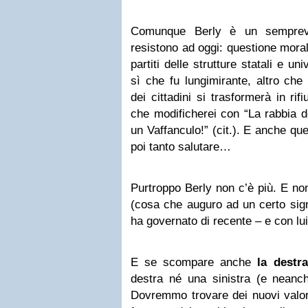
Comunque Berly è un sempreve
resistono ad oggi: questione mora
partiti delle strutture statali e uni
sì che fu lungimirante, altro che
dei cittadini si trasformerà in rif
che modificherei con “La rabbia de
un Vaffanculo!” (cit.). E anche qu
poi tanto salutare…
Purtroppo Berly non c’è più. E non
(cosa che auguro ad un certo sig
ha governato di recente – e con lui 
E se scompare anche
la destra
destra né una sinistra (e neanch
Dovremmo trovare dei nuovi valori