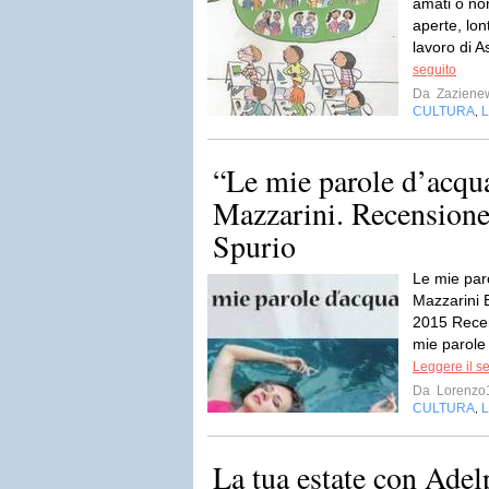
amati o non
aperte, lon
lavoro di A
seguito
Da
Zaziene
CULTURA
,
“Le mie parole d’acqu
Mazzarini. Recensione
Spurio
Le mie par
Mazzarini E
2015 Recen
mie parole
Leggere il s
Da
Lorenzo
CULTURA
L
,
La tua estate con Adel