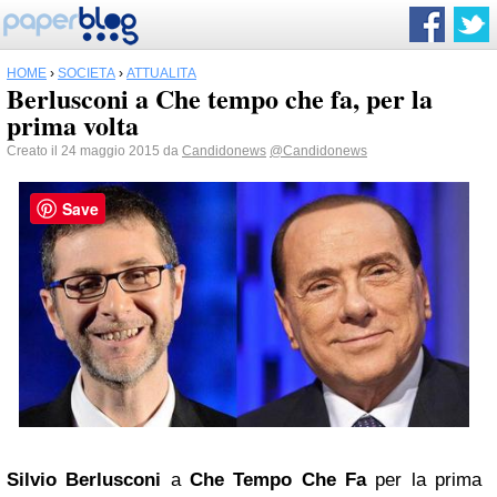
HOME
›
SOCIETÀ
›
ATTUALITÀ
Berlusconi a Che tempo che fa, per la
prima volta
Creato il 24 maggio 2015 da
Candidonews
@Candidonews
Save
Silvio Berlusconi
a
Che Tempo Che Fa
per la prima