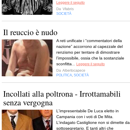
Leggere il seguito
Da
Vfabris
SOCIETÀ
Il reuccio è nudo
A reti unificate i “commentatori della
nazione” accorrono al capezzale del
renzismo per tentare di dimostrare
l’impossibile, ossia che la sostanziale
sconfitta...
Leggere il seguito
Da
Albertocapece
POLITICA
SOCIETÀ
,
Incollati alla poltrona - Irrottamabili
senza vergogna
L'impresentabile De Luca eletto in
Campania con i voti di De Mita.
L'indagato Castiglione non si dimette da
sottosegretario. E tanti altri che