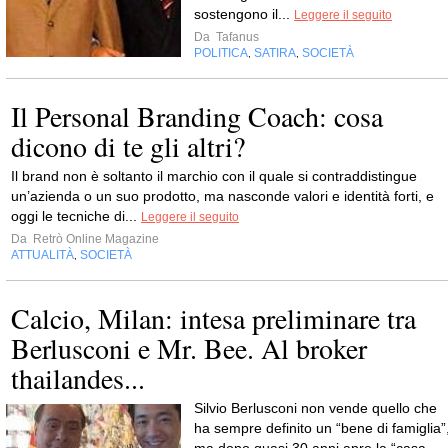
sostengono il...
Leggere il seguito
Da
Tafanus
POLITICA
SATIRA
SOCIETÀ
,
,
Il Personal Branding Coach: cosa
dicono di te gli altri?
Il brand non è soltanto il marchio con il quale si contraddistingue
un’azienda o un suo prodotto, ma nasconde valori e identità forti, e
oggi le tecniche di...
Leggere il seguito
Da
Retrò Online Magazine
ATTUALITÀ
SOCIETÀ
,
Calcio, Milan: intesa preliminare tra
Berlusconi e Mr. Bee. Al broker
thailandes...
Silvio Berlusconi non vende quello che
ha sempre definito un “bene di famiglia”
ma dopo quasi 30 anni apre la “casa