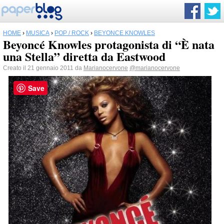
HOME
›
MUSICA
›
POP / ROCK
›
BEYONCÉ KNOWLES
Beyoncé Knowles protagonista di “È nata
una Stella” diretta da Eastwood
Creato il 21 gennaio 2011 da
Marianocervone
@marianocervone
Save