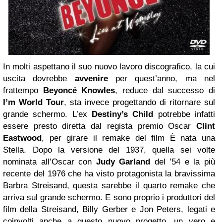
In molti aspettano il suo nuovo lavoro discografico, la cui
uscita dovrebbe
avvenire
per quest’anno, ma nel
frattempo
Beyoncé Knowles
, reduce dal successo di
I’m World Tour
, sta invece progettando di ritornare sul
grande schermo. L’ex
Destiny’s Child
potrebbe infatti
essere presto diretta dal regista premio Oscar
Clint
Eastwood
, per girare il remake del film È nata una
Stella. Dopo la versione del 1937, quella sei volte
nominata all’Oscar con
Judy Garland
del ’54 e la più
recente del 1976 che ha visto protagonista la bravissima
Barbra Streisand, questa sarebbe il quarto remake che
arriva sul grande schermo. E sono proprio i produttori del
film della Streisand, Billy Gerber e Jon Peters, legati e
coinvolti anche a questo nuovo progetto, un vero e