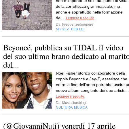
non è importante solo dal punto di vista
della correttezza grammaticale, ma
anche e soprattutto nella formazione
del...
Leggere il seguito
Da
Frequenzedigenere
MUSICA
PER LEI
,
Beyoncé, pubblica su TIDAL il video
del suo ultimo brano dedicato al marit
dal...
Noel Fisher storico collaboratore della
coppia Beyoncé e Jay-Z, asserisce che
entro la fine dell’anno potrebbe uscire u
nuovo album congiunto dei due artisti:...
Leggere il seguito
Da
Musicstarsblog
CULTURA
MUSICA
,
(@GiovanniNuti) venerdì 17 aprile