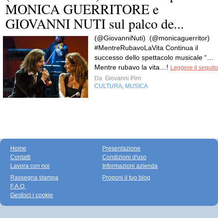
MONICA GUERRITORE e
GIOVANNI NUTI sul palco de...
(@GiovanniNuti) (@monicaguerritor)
#MentreRubavoLaVita Continua il
successo dello spettacolo musicale “…
Mentre rubavo la vita…!
Leggere il seguito
Da
Giovanni Pirri
CULTURA
MUSICA
,
Home
Presentazione
Contatti
Condizioni d'uso
Lavora con noi
Informazioni azienda
Rassegna stampa
Proponi il tuo blog
F.A.Q.
Gestisci i cookie