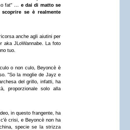
so fat" …
e dai di matto se
 scoprire se è realmente
icorsa anche agli aiutini per
er aka JLoWannabe. La foto
uno tuo.
 culo o non culo, Beyoncè è
aso. "So la moglie de Jayz e
chesa del grillo, infatti, ha
à, proporzionale solo alla
ideo, in questo frangente, ha
c'è crisi, e Beyoncè non ha
china, specie se la strizza