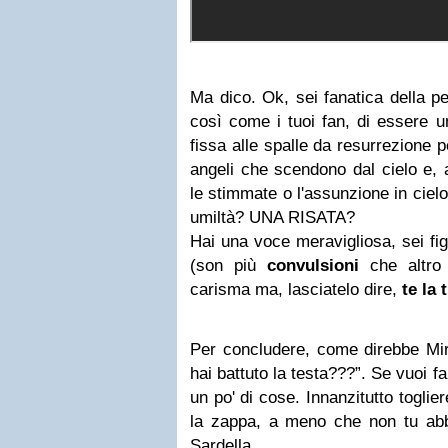
Ma dico. Ok, sei fanatica della pe
così come i tuoi fan, di essere u
fissa alle spalle da resurrezione p
angeli che scendono dal cielo e,
le stimmate o l'assunzione in ciel
umiltà? UNA RISATA?
Hai una voce meravigliosa, sei fig
(son più
convulsioni
che altro 
carisma ma, lasciatelo dire,
te la
Per concludere, come direbbe Mir
hai battuto la testa???”. Se vuoi f
un po' di cose. Innanzitutto toglier
la zappa, a meno che non tu abb
Sardella.