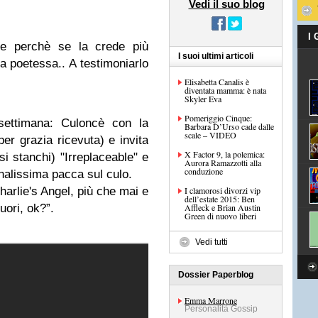
Vedi il suo blog
I
e perchè se la crede più
I suoi ultimi articoli
a poetessa.. A testimoniarlo
Elisabetta Canalis è
diventata mamma: è nata
Skyler Eva
Pomeriggio Cinque:
 settimana: Culoncè con la
Barbara D’Urso cade dalle
scale – VIDEO
per grazia ricevuta) e invita
X Factor 9, la polemica:
si stanchi) "Irreplaceable" e
Aurora Ramazzotti alla
conduzione
banalissima pacca sul culo.
rlie's Angel, più che mai e
I clamorosi divorzi vip
dell’estate 2015: Ben
fuori, ok?”.
Affleck e Brian Austin
Green di nuovo liberi
Vedi tutti
Dossier Paperblog
Emma Marrone
Personalità Gossip