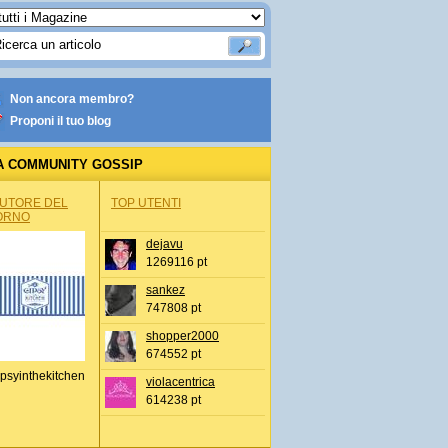
Non ancora membro?
Proponi il tuo blog
A COMMUNITY GOSSIP
AUTORE DEL
TOP UTENTI
ORNO
dejavu
1269116 pt
sankez
747808 pt
shopper2000
674552 pt
psyinthekitchen
violacentrica
614238 pt