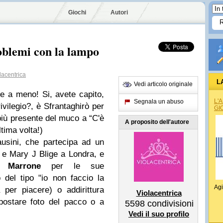
Giochi
Autori
oblemi con la lampo
acentrica
L
Vedi articolo originale
e a meno! Si, avete capito,
L'
Segnala un abuso
ilegio?, è Sfrantaghirò per
GI
 più presente del muco a “C'è
A proposito dell'autore
tima volta!)
usini, che partecipa ad un
 e Mary J Blige a Londra, e
 Marrone
per le sue
 del tipo "io non faccio la
Agi
 per piacere) o addirittura
Violacentrica
postare foto del pacco o a
5598
condivisioni
Vedi il suo profilo