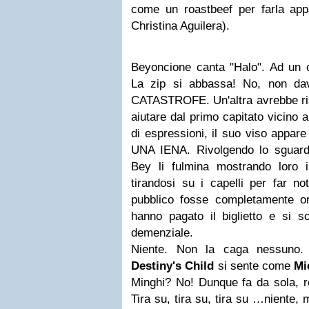
come un roastbeef per farla appa
Christina Aguilera).
Beyoncione canta "Halo". Ad un
La zip si abbassa! No, non dava
CATASTROFE. Un'altra avrebbe ris
aiutare dal primo capitato vicino a
di espressioni, il suo viso appar
UNA IENA. Rivolgendo lo sguardo 
Bey li fulmina mostrando loro 
tirandosi su i capelli per far no
pubblico fosse completamente o
hanno pagato il biglietto e si s
demenziale.
Niente. Non la caga nessuno.
Destiny's Child
si sente come
Mi
Minghi? No! Dunque fa da sola, r
Tira su, tira su, tira su …niente