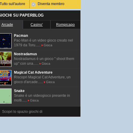
Tutto sull'autore
Diventa membro
 GIOCHI SU PAPERBLOG
Arcade
Casino'
Rompicapo
Pacman
Pac-Man é un video gioco creato nel
1979 da Toru......
Gioca
Nostradamus
Nostradamus è un gioco " shoot them
up" con una......
Gioca
Magical Cat Adventure
Riscopri Magical Cat Adventure, un
gioco d'arcade......
Gioca
Snake
Snake è un videogioco presente in
molti......
Gioca
Scopri lo spazio giochi di