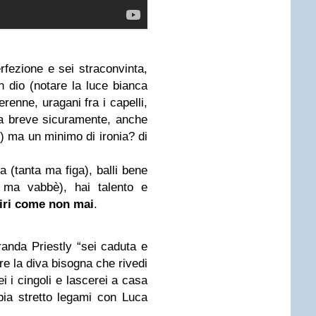
rfezione e sei straconvinta,
n dio (notare la luce bianca
erenne, uragani fra i capelli,
 a breve sicuramente, anche
o) ma un minimo di ironia? di
a (tanta ma figa), balli bene
ma vabbè), hai talento e
 tiri come non mai
.
anda Priestly “sei caduta e
are la diva bisogna che rivedi
ei i cingoli e lascerei a casa
ia stretto legami con Luca