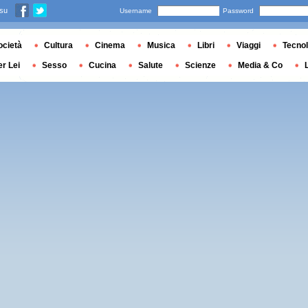
 su
Username
Password
ocietà
Cultura
Cinema
Musica
Libri
Viaggi
Tecnol
er Lei
Sesso
Cucina
Salute
Scienze
Media & Co