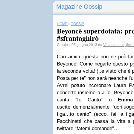
Magazine Gossip
HOME
›
GOSSIP
Beyoncè superdotata: pr
#sfrantaghirò
Creato il 06 giugno 2013 da
Violacentrica
@viol
Cari amici, questa non ne può far
Beyoncè! Come negarle questo priv
la seconda volta! (..e visto che è
Posta per te” non sarà neanche l'ul
Avrei potuto incoronare Laura Pa
concerto insieme a J lo, Beyoncè
canta "Io Canto" o
Emma
uscite demenzialmente fuoriluogo
figa…io canto" (ecco, fai la figa
Facchinetti che passa la vita a 
twittare “fatemi domande”…