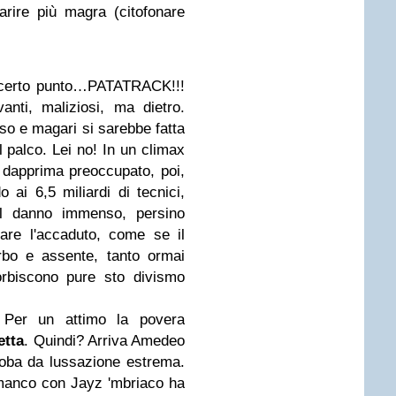
rire più magra (citofonare
 certo punto…PATATRACK!!!
nti, maliziosi, ma dietro.
o e magari si sarebbe fatta
l palco. Lei no! In un climax
e dapprima preoccupato, poi,
ai 6,5 miliardi di tecnici,
il danno immenso, persino
tare l'accaduto, come se il
rbo e assente, tanto ormai
orbiscono pure sto divismo
 Per un attimo la povera
etta
. Quindi? Arriva Amedeo
oba da lussazione estrema.
, manco con Jayz 'mbriaco ha