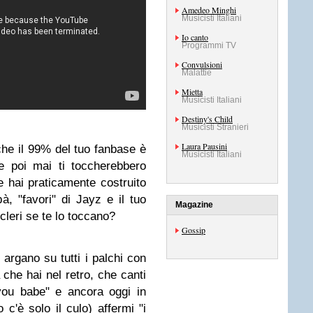
Amedeo Minghi
Musicisti Italiani
Io canto
Programmi TV
Convulsioni
Malattie
Mietta
Musicisti Italiani
Destiny's Child
Musicisti Stranieri
Laura Pausini
he il 99% del tuo fanbase è
Musicisti Italiani
 poi mai ti toccherebbero
e hai praticamente costruito
à, "favori" di Jayz e il tuo
Magazine
leri se te lo toccano?
Gossip
 argano su tutti i palchi con
 che hai nel retro, che canti
you babe" e ancora oggi in
'è solo il culo) affermi "i