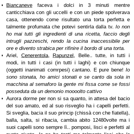
Biancaneve
faceva i dolci in 3 minuti mentre
canticchiava con gli uccelli e con un piede spolverava
casa, ottenendo come risultato una torta perfetta e
talmente profumata che potevi sentirla dalla tv.
Io non
ho mai tutti gli ingredienti di una ricetta, faccio degli
intrugli pazzeschi, rendo la cucina inaccessibile per
ore e divento strabica per rifinire il bordo di una torta.
Ariel,
Cenerentola
,
Rapunzel
, Belle.. tutte, in tutti i
modi, in tutti i casi (in tutti i laghi) e con chiunque
(oggetti inanimati comrpesi) cantano. E pure bene!
Io
sono stonata, ho amici stonati e se canto da sola in
macchina al semaforo la gente mi fissa come se fossi
posseduta da un demonio moooolto cattivo
Aurora dorme per non si sa quanto, in attesa del bacio
del suo amato, ed al suo risveglio ha i capelli perfetti.
Si sveglia, bacia il suo princip (chissà con che fiatella),
balla, salta, si ribacia, cambia abito 12480volte ma i
suoi capelli sono sempre lì.. pomposi, lisci e perfetti al