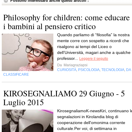
Possono interessarti anche questi articoli :
Philosophy for children: come educare
i bambini al pensiero critico
Quando parliamo di “filosofia” la nostra
mente corre con sospetto a ricordi che
risalgono ai tempi del Liceo o
dell’Università, magari anche a qualche
professor...
Leggere il seguito
Da
Mariagraziapsi
CURIOSITÀ
PSICOLOGIA
TECNOLOGIA
DA
,
,
,
CLASSIFICARE
KIROSEGNALIAMO 29 Giugno - 5
Luglio 2015
KirosegnaliamoK-newsKiri, continuano l
segnalazioni in Kirolandia blog di
cooperazione dell'omonima corrente
culturale.Per voi, di settimana in