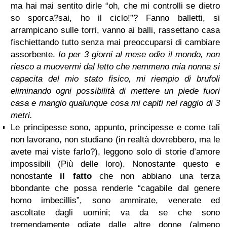
ma hai mai sentito dirle “oh, che mi controlli se dietro
so sporca?sai, ho il ciclo!”? Fanno balletti, si
arrampicano sulle torri, vanno ai balli, rassettano casa
fischiettando tutto senza mai preoccuparsi di cambiare
assorbente.
Io per 3 giorni al mese odio il mondo, non
riesco a muovermi dal letto che nemmeno mia nonna si
capacita del mio stato fisico, mi riempio di brufoli
eliminando ogni possibilità di mettere un piede fuori
casa e mangio qualunque cosa mi capiti nel raggio di 3
metri.
Le principesse sono, appunto, principesse e come tali
non lavorano, non studiano (in realtà dovrebbero, ma le
avete mai viste farlo?), leggono solo di storie d’amore
impossibili (Più delle loro). Nonostante questo e
nonostante
il fatto
che non abbiano una terza
bbondante che possa renderle “cagabile dal genere
homo imbecillis”, sono ammirate, venerate ed
ascoltate dagli uomini; va da se che sono
tremendamente odiate dalle altre donne (almeno