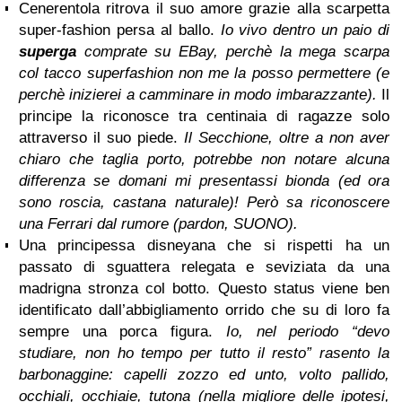
Cenerentola ritrova il suo amore grazie alla scarpetta
super-fashion persa al ballo.
Io vivo dentro un paio di
superga
comprate su EBay, perchè la mega scarpa
col tacco superfashion non me la posso permettere (e
perchè inizierei a camminare in modo imbarazzante).
Il
principe la riconosce tra centinaia di ragazze solo
attraverso il suo piede.
Il Secchione, oltre a non aver
chiaro che taglia porto, potrebbe non notare alcuna
differenza se domani mi presentassi bionda (ed ora
sono roscia, castana naturale)! Però sa riconoscere
una Ferrari dal rumore (pardon, SUONO).
Una principessa disneyana che si rispetti ha un
passato di sguattera relegata e seviziata da una
madrigna stronza col botto. Questo status viene ben
identificato dall’abbigliamento orrido che su di loro fa
sempre una porca figura.
Io, nel periodo “devo
studiare, non ho tempo per tutto il resto” rasento la
barbonaggine: capelli zozzo ed unto, volto pallido,
occhiali, occhiaie, tutona (nella migliore delle ipotesi,