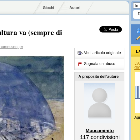
Giochi
Autori
ultura va (sempre di
umessenger
L
Vedi articolo originale
L'
Segnala un abuso
GI
A proposito dell'autore
Agi
Maucaminito
117
condivisioni