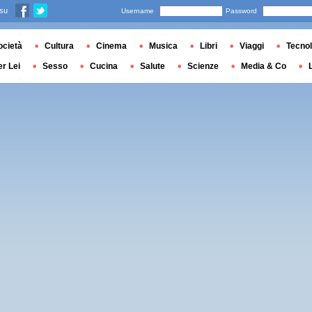
 su
Username
Password
ocietà
Cultura
Cinema
Musica
Libri
Viaggi
Tecnol
er Lei
Sesso
Cucina
Salute
Scienze
Media & Co