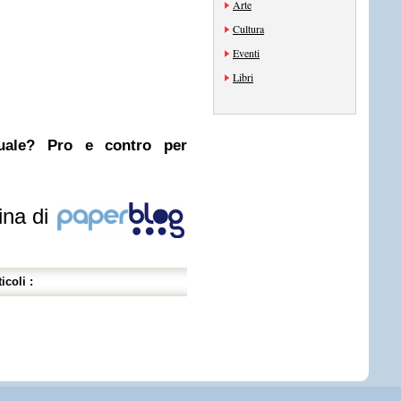
Arte
Cultura
Eventi
Libri
nuale? Pro e contro per
ina di
icoli :