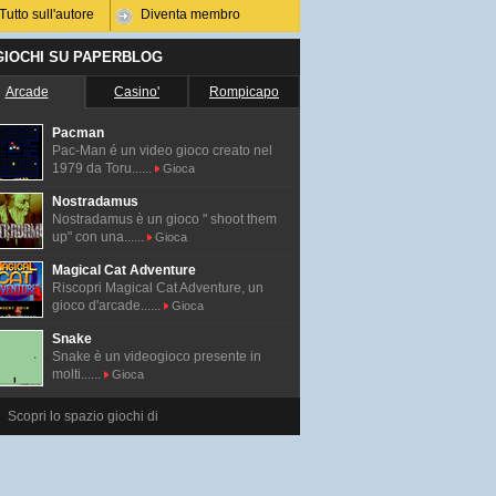
Tutto sull'autore
Diventa membro
 GIOCHI SU PAPERBLOG
Arcade
Casino'
Rompicapo
Pacman
Pac-Man é un video gioco creato nel
1979 da Toru......
Gioca
Nostradamus
Nostradamus è un gioco " shoot them
up" con una......
Gioca
Magical Cat Adventure
Riscopri Magical Cat Adventure, un
gioco d'arcade......
Gioca
Snake
Snake è un videogioco presente in
molti......
Gioca
Scopri lo spazio giochi di