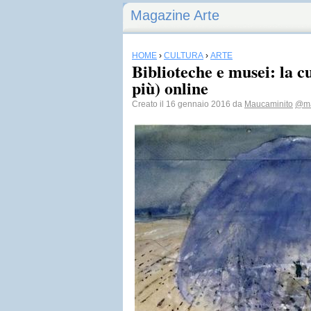
Magazine Arte
HOME
›
CULTURA
›
ARTE
Biblioteche e musei: la c
più) online
Creato il 16 gennaio 2016 da
Maucaminito
@ma