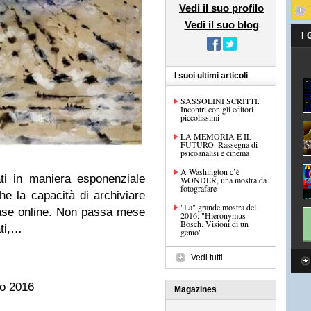
Vedi il suo profilo
Vedi il suo blog
I
I suoi ultimi articoli
SASSOLINI SCRITTI.
Incontri con gli editori
piccolissimi
LA MEMORIA E IL
FUTURO. Rassegna di
psicoanalisi e cinema
A Washington c’è
ati in maniera esponenziale
WONDER, una mostra da
fotografare
he la capacità di archiviare
"La" grande mostra del
ase online. Non passa mese
2016: "Hieronymus
Bosch. Visioni di un
ati,…
genio"
Vedi tutti
io 2016
Magazines