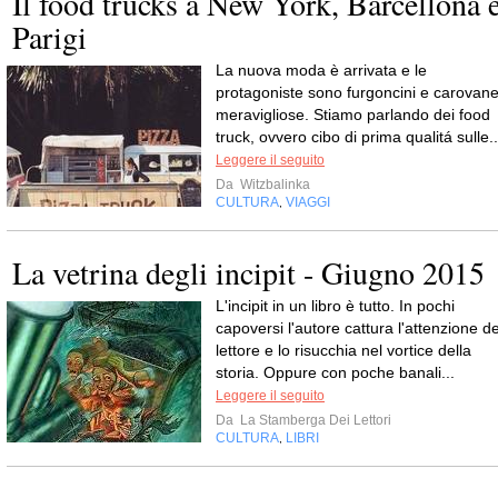
Il food trucks a New York, Barcellona 
Parigi
La nuova moda è arrivata e le
protagoniste sono furgoncini e carovan
meravigliose. Stiamo parlando dei food
truck, ovvero cibo di prima qualitá sulle..
Leggere il seguito
Da
Witzbalinka
CULTURA
VIAGGI
,
La vetrina degli incipit - Giugno 2015
L'incipit in un libro è tutto. In pochi
capoversi l'autore cattura l'attenzione de
lettore e lo risucchia nel vortice della
storia. Oppure con poche banali...
Leggere il seguito
Da
La Stamberga Dei Lettori
CULTURA
LIBRI
,