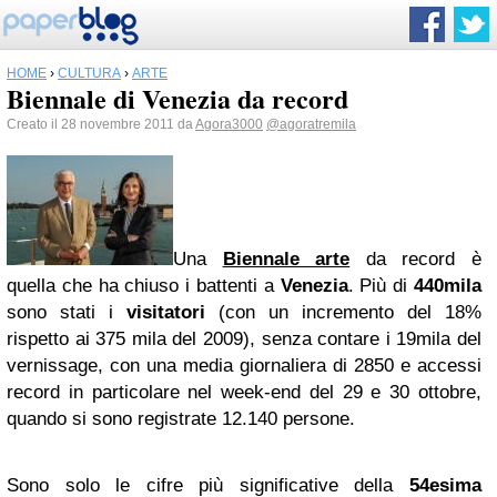
HOME
›
CULTURA
›
ARTE
Biennale di Venezia da record
Creato il 28 novembre 2011 da
Agora3000
@agoratremila
Una
Biennale arte
da record è
quella che ha chiuso i battenti a
Venezia
. Più di
440mila
sono stati i
visitatori
(con un incremento del 18%
rispetto ai 375 mila del 2009), senza contare i 19mila del
vernissage, con una media giornaliera di 2850 e accessi
record in particolare nel week-end del 29 e 30 ottobre,
quando si sono registrate 12.140 persone.
Sono solo le cifre più significative della
54esima