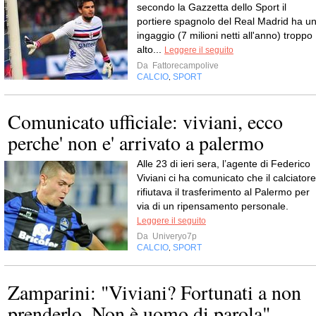
secondo la Gazzetta dello Sport il
portiere spagnolo del Real Madrid ha u
ingaggio (7 milioni netti all'anno) troppo
alto...
Leggere il seguito
Da
Fattorecampolive
CALCIO
SPORT
,
Comunicato ufficiale: viviani, ecco
perche' non e' arrivato a palermo
Alle 23 di ieri sera, l’agente di Federico
Viviani ci ha comunicato che il calciatore
rifiutava il trasferimento al Palermo per
via di un ripensamento personale.
Leggere il seguito
Da
Univeryo7p
CALCIO
SPORT
,
Zamparini: "Viviani? Fortunati a non
prenderlo. Non è uomo di parola"