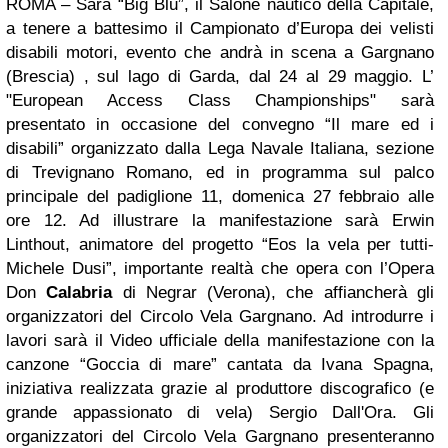
ROMA – Sarà “Big Blu”, il Salone nautico della Capitale,
a tenere a battesimo il Campionato d’Europa dei velisti
disabili motori, evento che andrà in scena a Gargnano
(Brescia) , sul lago di Garda, dal 24 al 29 maggio. L’
"European Access Class Championships" sarà
presentato in occasione del convegno “Il mare ed i
disabili” organizzato dalla Lega Navale Italiana, sezione
di Trevignano Romano, ed in programma sul palco
principale del padiglione 11, domenica 27 febbraio alle
ore 12. Ad illustrare la manifestazione sarà Erwin
Linthout, animatore del progetto “Eos la vela per tutti-
Michele Dusi”, importante realtà che opera con l’Opera
Don
Calabria
di Negrar (Verona), che affiancherà gli
organizzatori del Circolo Vela Gargnano. Ad introdurre i
lavori sarà il Video ufficiale della manifestazione con la
canzone “Goccia di mare” cantata da Ivana Spagna,
iniziativa realizzata grazie al produttore discografico (e
grande appassionato di vela) Sergio Dall'Ora.
Gli
organizzatori del Circolo Vela Gargnano presenteranno