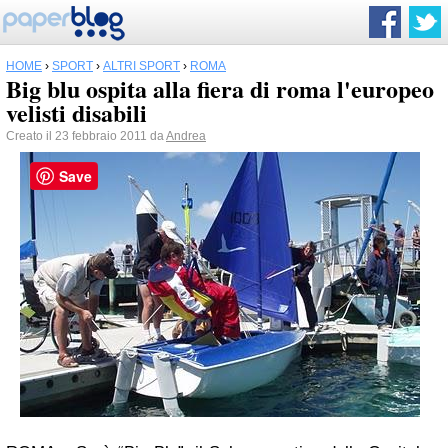
HOME
›
SPORT
›
ALTRI SPORT
›
ROMA
Big blu ospita alla fiera di roma l'europeo
velisti disabili
Creato il 23 febbraio 2011 da
Andrea
Save