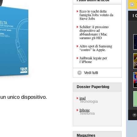
I suoi ultimi articoli
Ecco lo yacht della
famiglia Jobs voluto da
I
Steve Jobs
Schiller: il prossimo
dispositivo ad
abbandonare i Mac
saranno gli HD
Altro spot di Samsung
“contro” la Apple.
Jailbreak legale per
l’iPhone
Vedi tutti
Dossier Paperblog
un unico dispositivo.
ipad
Tecnologia
Iphone
Telefonia
Magazines