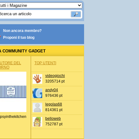
Non ancora membro?
Proponi il tuo blog
A COMMUNITY GADGET
AUTORE DEL
TOP UTENTI
ORNO
videogiochi
3205714 pt
andy04
976436 pt
legolas68
814361 pt
psyinthekitchen
belloweb
752787 pt