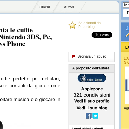
Giochi
Autori
Selezionati da
ta le cuffie
Paperblog
Nintendo 3DS, Pc,
ws Phone
L
Segnala un abuso
L'
GI
A proposito dell'autore
fie perfette per cellulari,
le portatili da gioco come
Applezone
321
condivisioni
coltare musica e o giocare in
Vedi il suo profilo
Vedi il suo blog
Agi