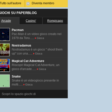
Tutto sull'autore
Diventa membro
 GIOCHI SU PAPERBLOG
Arcade
Casino'
Rompicapo
Pacman
Pac-Man é un video gioco creato nel
1979 da Toru......
Gioca
Nostradamus
Nostradamus è un gioco " shoot them
up" con una......
Gioca
Magical Cat Adventure
Riscopri Magical Cat Adventure, un
gioco d'arcade......
Gioca
Snake
Snake è un videogioco presente in
molti......
Gioca
Scopri lo spazio giochi di