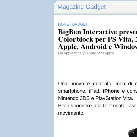
Magazine Gadget
HOME
›
GADGET
BigBen Interactive presen
Colorblock per PS Vita, 
Apple, Android e Windo
Da
Applezone
@AppleZoneApple
Una nuova e colorata linea di cuf
smartphone, iPad,
iPhone
e conso
Nintendo 3DS e PlayStation Vita.
Per rispondere alla telefonate, as
movimento.