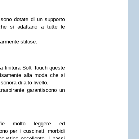
 sono dotate di un supporto
 che si adattano a tutte le
larmente stilose.
la finitura Soft Touch queste
cisamente alla moda che si
onora di alto livello.
traspirante garantiscono un
uffie molto leggere ed
no per i cuscinetti morbidi
custico eccellente. I bassi