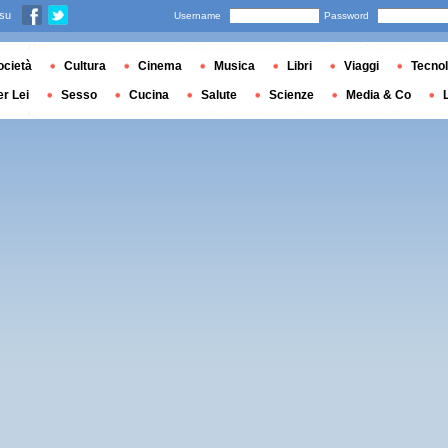
 su
Username
Password
ocietà
Cultura
Cinema
Musica
Libri
Viaggi
Tecnol
er Lei
Sesso
Cucina
Salute
Scienze
Media & Co