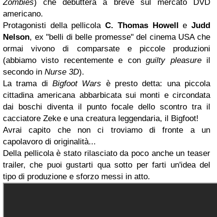
Zombies
) che debutterà a breve sul mercato DVD
americano.
Protagonisti della pellicola
C. Thomas Howell
e
Judd
Nelson
, ex "belli di belle promesse" del cinema USA che
ormai vivono di comparsate e piccole produzioni
(abbiamo visto recentemente e con
guilty pleasure
il
secondo in
Nurse 3D
).
La trama di
Bigfoot Wars
è presto detta: una piccola
cittadina americana abbarbicata sui monti e circondata
dai boschi diventa il punto focale dello scontro tra il
cacciatore Zeke e una creatura leggendaria, il Bigfoot!
Avrai capito che non ci troviamo di fronte a un
capolavoro di originalità...
Della pellicola è stato rilasciato da poco anche un teaser
trailer, che puoi gustarti qua sotto per farti un'idea del
tipo di produzione e sforzo messi in atto.