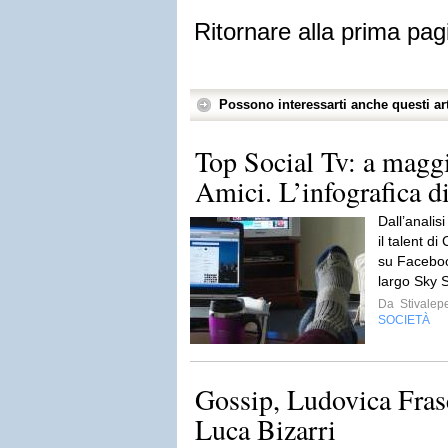
Ritornare alla prima pag
Possono interessarti anche questi art
Top Social Tv: a maggio
Amici. L’infografica 
Dall’anali
il talent d
su Facebook
largo Sky 
Da
Stivalep
SOCIETÀ
Gossip, Ludovica Fras
Luca Bizarri