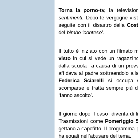
Torna la porno-tv,
la televisio
sentimenti.
Dopo le vergogne viste
seguite con il disastro della
Cos
del
bimbo ‘conteso’.
Il tutto è iniziato con un filmat
visto
in cui si vede un ragazzino
dalla scuola a causa di un provv
affidava al padre sottraendolo al
Federica Sciarelli
si occupa s
scomparse e tratta sempre più di 
‘fanno ascolto’.
Il giorno dopo il caso diventa di li
Trasmissioni come
Pomeriggio 5
gettano a capofitto. Il programma
ha eguali nell’abusare del tema.