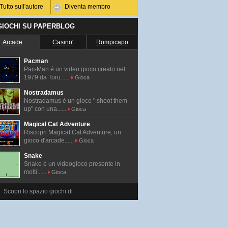
Tutto sull'autore
Diventa membro
 GIOCHI SU PAPERBLOG
Arcade
Casino'
Rompicapo
Pacman
Pac-Man é un video gioco creato nel
1979 da Toru......
Gioca
Nostradamus
Nostradamus è un gioco " shoot them
up" con una......
Gioca
Magical Cat Adventure
Riscopri Magical Cat Adventure, un
gioco d'arcade......
Gioca
Snake
Snake è un videogioco presente in
molti......
Gioca
Scopri lo spazio giochi di