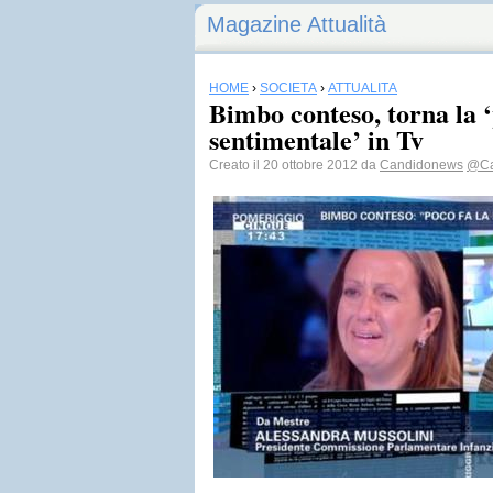
Magazine Attualità
HOME
›
SOCIETÀ
›
ATTUALITÀ
Bimbo conteso, torna la 
sentimentale’ in Tv
Creato il 20 ottobre 2012 da
Candidonews
@Ca