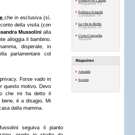
Pomeriggio Cinque
Programmi TV
Federica Sciarelli
Conduttori TV
e
che in esclusiva (sì,
La vita in diretta
conto della visita (con
Programmi TV
ssandra Mussolini
alla
Costa Concordia
te alloggia il bambino.
Attualità
 mamma, disperate, in
lla parlamentare col
Magazines
Attualità
 privacy. Forse vado in
Società
er questo motivo. Devo
lo che mi ha detto il
 bene, è a disagio. Mi
a casa dalla mamma.
ussolini seguiva il pianto
zzino
, ospite in studio da