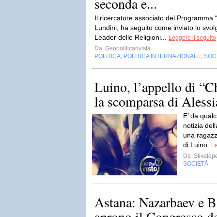
seconda e...
Il ricercatore associato del Programma 
Lundini, ha seguito come inviato lo svo
Leader delle Religioni...
Leggere il seguito
Da
Geopoliticarivista
POLITICA
POLITICA INTERNAZIONALE
SOC
,
,
Luino, l’appello di “Ch
la scomparsa di Alessi
E’ da qualc
notizia del
una ragazza
di Luino.
Le
Da
Stivalep
SOCIETÀ
Astana: Nazarbaev e 
aprono il Congresso de