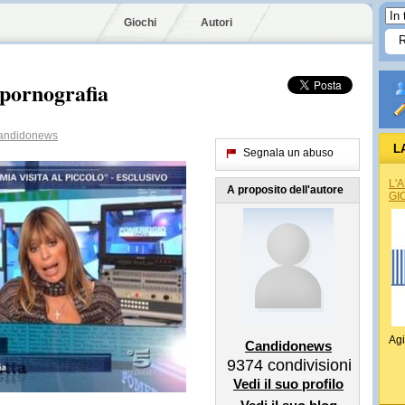
Giochi
Autori
‘pornografia
ndidonews
L
Segnala un abuso
L'
A proposito dell'autore
GI
Agi
Candidonews
9374
condivisioni
Vedi il suo profilo