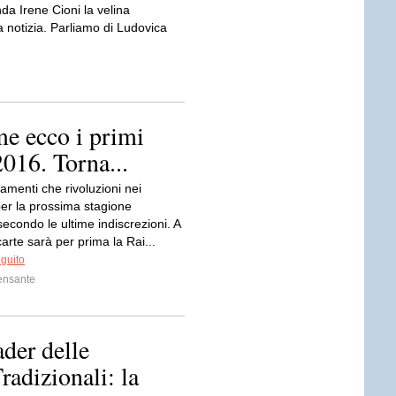
nda Irene Cioni la velina
a notizia. Parliamo di Ludovica
me ecco i primi
2016. Torna...
amenti che rivoluzioni nei
per la prossima stagione
 secondo le ultime indiscrezioni. A
carte sarà per prima la Rai...
eguito
ensante
der delle
radizionali: la