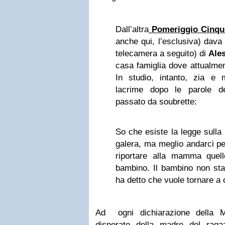
Dall’altra
Pomeriggio Cinqu
anche qui, l’esclusiva) dava 
telecamera a seguito) di
Ale
casa famiglia dove attualmen
In studio, intanto, zia e
lacrime dopo le parole de
passato da soubrette:
So che esiste la legge sulla
galera, ma meglio andarci p
riportare alla mamma quel
bambino. Il bambino non sta
ha detto che vuole tornare 
Ad
ogni dichiarazione della M
disperato della madre del raga