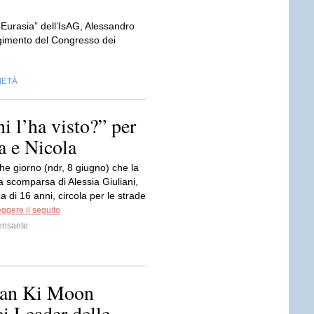
“Eurasia” dell’IsAG, Alessandro
lgimento del Congresso dei
IETÀ
i l’ha visto?” per
a e Nicola
he giorno (ndr, 8 giugno) che la
la scomparsa di Alessia Giuliani,
 di 16 anni, circola per le strade
ggere il seguito
ensante
Ban Ki Moon
i Leader delle