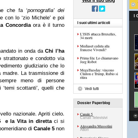
Vedi il suo blog
ne che fa ‘
pornografia’ dei
I
 con lo ‘zio Michele’ e poi
I suoi ultimi articoli
ta Concordia
ora è il turno
L’ISIS attacca Bruxelles,
34 morti
Mediaset ceduta alla
francese Vivendi?
o mandato in onda da
Chi l’ha
 strattonato e condotto via
Prima fila: Lo chiamavano
Jeeg Robot
edimento giudiziario che lo
MegaTuesday: vincono
la madre. La trasmissione di
Clinton e Trump, Rubio si
ritira
empre meno di persone
‘temi scottanti’, quelli che
Vedi tutti
Dossier Paperblog
vello nazionale. Apriti cielo.
Canale 5
Canali Televisivi
 e la Vita in diretta
ci si
Alessandra Mussolini
 pomeridiano di
Canale 5
non
Attori