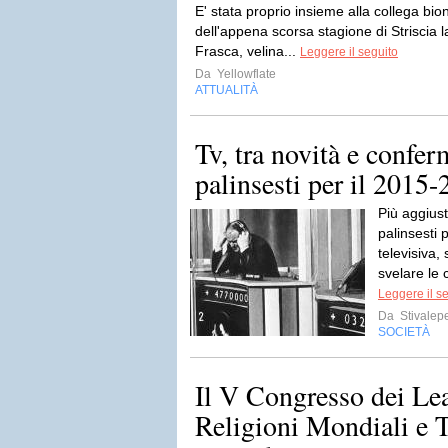
E' stata proprio insieme alla collega bio
dell'appena scorsa stagione di Striscia l
Frasca, velina...
Leggere il seguito
Da
Yellowflate
ATTUALITÀ
Tv, tra novità e confer
palinsesti per il 2015-
Più aggiust
palinsesti 
televisiva,
svelare le 
Leggere il s
Da
Stivalep
SOCIETÀ
Il V Congresso dei Lea
Religioni Mondiali e T