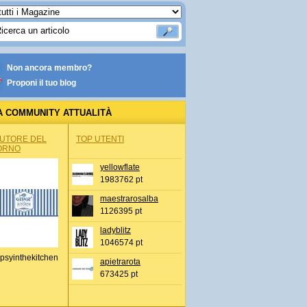
Non ancora membro?
Proponi il tuo blog
A COMMUNITY ATTUALITÀ
AUTORE DEL
TOP UTENTI
ORNO
yellowflate
1983762 pt
maestrarosalba
1126395 pt
ladyblitz
1046574 pt
psyinthekitchen
apietrarota
673425 pt