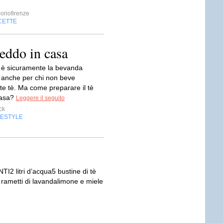
riofirenze
CETTE
reddo in casa
do è sicuramente la bevanda
, anche per chi non beve
te tè. Ma come preparare il tè
casa?
Leggere il seguito
ck
FESTYLE
I2 litri d’acqua5 bustine di tè
 rametti di lavandalimone e miele