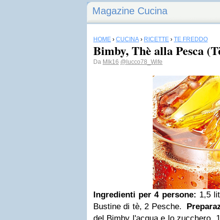
Magazine Cucina
HOME
›
CUCINA
›
RICETTE
›
TÈ FREDDO
Bimby, Thè alla Pesca (T
Da
Mlk16
@lucco78_Wife
Ingredienti per 4 persone:
1,5 l
Bustine di tè, 2 Pesche.
Prepara
del Bimby l'acqua e lo zucchero. 1