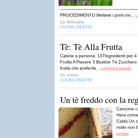
——————————————————
PROCEDIMENTO Mettete i primi tre...
L
Da
Molossina
CUCINA
RICETTE
,
Tè: Tè Alla Frutta
Calorie a persona: 137Ingredienti per 
Frutta A Piacere 3 Bustine Tè Zucchero
frutta che preferite...
Leggere il seguito
Da
Inonno
CUCINA
RICETTE
,
Un tè freddo con la reg
Canzone co
Here comes
Caldo.Un ca
notte non 
seguito