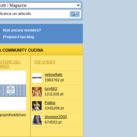
Non ancora membro?
Proponi il tuo blog
A COMMUNITY CUCINA
AUTORE DEL
TOP UTENTI
ORNO
yellowflate
1983762 pt
lory663
1211328 pt
Patiba
1045208 pt
psyinthekitchen
shopper2000
674552 pt