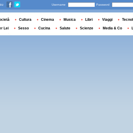
 su
Username
Password
ocietà
Cultura
Cinema
Musica
Libri
Viaggi
Tecnol
er Lei
Sesso
Cucina
Salute
Scienze
Media & Co