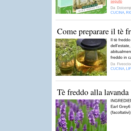
seguito
Da
Dolcempo
CUCINA
RI
,
Come preparare il tè f
Il tè fred
dell’estate
abitualmen
freddo in 
Da
Fiveoclo
CUCINA
LI
,
Tè freddo alla lavanda
INGREDIENT
Earl Grey6
(facoltativi)