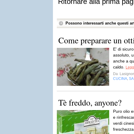
Ritornare alla prima pag
Possono interessarti anche questi art
Come preparare un ott
E' di sicur
assoluto, u
anche a que
caldo.
Legge
Da
Lasignor
CUCINA
SA
,
Tè freddo, anyone?
Puro olio 
e rinfresca
verdi cines
freschezza 