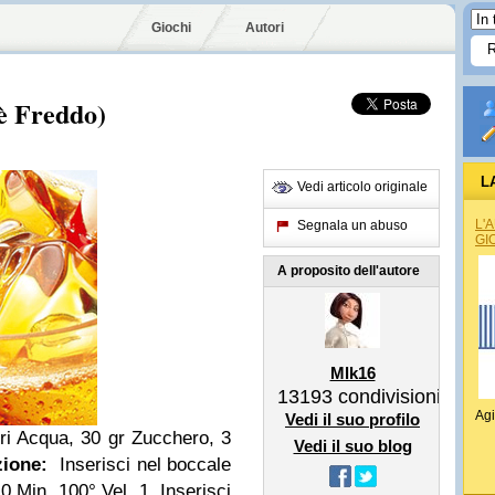
Giochi
Autori
è Freddo)
L
Vedi articolo originale
L'
Segnala un abuso
GI
A proposito dell'autore
Mlk16
13193
condivisioni
Agi
Vedi il suo profilo
itri Acqua, 30 gr Zucchero, 3
Vedi il suo blog
zione:
Inserisci nel boccale
0 Min. 100° Vel. 1.
Inserisci