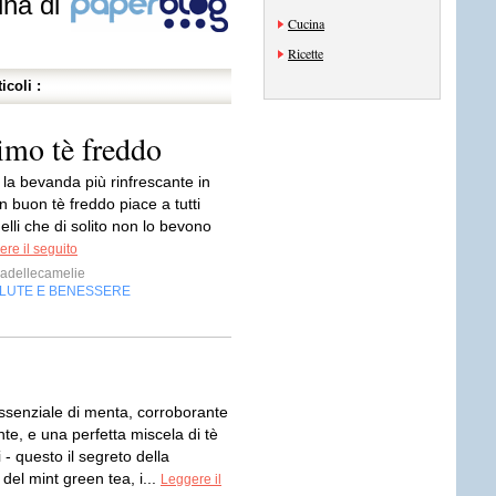
ina di
Cucina
Ricette
icoli :
imo tè freddo
o la bevanda più rinfrescante in
n buon tè freddo piace a tutti
lli che di solito non lo bevono
re il seguito
adellecamelie
LUTE E BENESSERE
essenziale di menta, corroborante
nte, e una perfetta miscela di tè
i - questo il segreto della
del mint green tea, i...
Leggere il