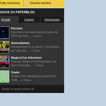
Tutto sull'autore
Diventa membro
 GIOCHI SU PAPERBLOG
Arcade
Casino'
Rompicapo
Pacman
Pac-Man é un video gioco creato nel
1979 da Toru......
Gioca
Nostradamus
Nostradamus è un gioco " shoot them
up" con una......
Gioca
Magical Cat Adventure
Riscopri Magical Cat Adventure, un
gioco d'arcade......
Gioca
Snake
Snake è un videogioco presente in
molti......
Gioca
Scopri lo spazio giochi di