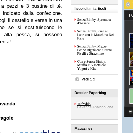
 a pezzi e 3 bustine di tè.
I suoi ultimi articoli
 indicato dalla confezione.
I
Senza Bimby, Spremuta
ogli il cestello e versa in una
d'Arance
he se si sostituiscono le
Senza Bimby, Pane al
e alla pesca, si possono
Latte con la Macchina Del
Pane
menta!
Senza Bimby, Mezze
Penne Rigate con Carote,
Piselli e Stracchino
Con e Senza Bimby,
Muffin ai Vasetti con
Yogurt e Kiwi
Vedi tutti
Dossier Paperblog
lavanda
Tè freddo
Bevande Analcooliche
ragole
Magazines