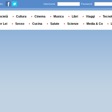
 su
Username
Password
ocietà
Cultura
Cinema
Musica
Libri
Viaggi
Tecnol
er Lei
Sesso
Cucina
Salute
Scienze
Media & Co