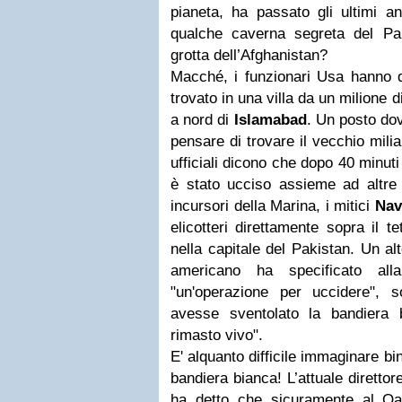
pianeta, ha passato gli ultimi an
qualche caverna segreta del Pa
grotta dell’Afghanistan?
Macché, i funzionari Usa hanno d
trovato in una villa da un milione di
a nord di
Islamabad
. Un posto do
pensare di trovare il vecchio mili
ufficiali dicono che dopo 40 minut
è stato ucciso assieme ad altr
incursori della Marina, i mitici
Nav
elicotteri direttamente sopra il t
nella capitale del Pakistan. Un al
americano ha specificato al
"un'operazione per uccidere", 
avesse sventolato la bandiera 
rimasto vivo".
E' alquanto difficile immaginare b
bandiera bianca! L’attuale direttor
ha detto che sicuramente al Qa