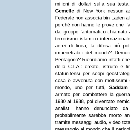
milioni di dollari sulla sua test
Gemelle
di New York nessun acc
Federale non associa bin Laden a
perché non hanno le prove che l’a
dal gruppo fantomatico chiamato 
terrorismo islamico internazional
aerei di linea, la difesa più po
impenetrabili del mondo? Demole
Pentagono? Ricordiamo infatti che
della C.I.A.: creato, istruito e f
statunitensi per scopi geostrateg
cosa è avvenuta con moltissimi di
mondo, uno per tutti,
Saddam 
armato per combattere la guerra f
1980 al 1988, poi diventato nemi
analisti hanno denunciato d
probabilmente sarebbe morto an
tramite messaggi audio, video total
messaggio al mondo che il perico