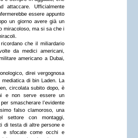
d attaccare. Ufficialmente
onfermerebbe essere appunto
dopo un giorno avere già un
 miracoloso, ma si sa che i
iracoli.
ricordano che il miliardario
volte da medici americani,
ilitare americano a Dubai,
cronologico, direi vergognosa
e mediatica di bin Laden. La
en, circolata subito dopo, è
oni e non serve essere un
 per smascherare l’evidente
nesimo falso clamoroso, una
del settore con montaggi,
i di testa di altre persone e
e e sfocate come occhi e