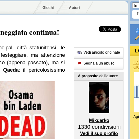
Giochi
Autori
neggiata continua!
cipali città statunitensi, le
L
Vedi articolo originale
festeggiare, ma attenzione
co (appena passato), ma si
L'
Segnala un abuso
GI
l Qaeda
: il pericolosissimo
A proposito dell'autore
Agi
Mikdarko
1330
condivisioni
Vedi il suo profilo