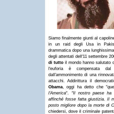
Siamo finalmente giunti al capolin
in un raid degli Usa in Pakist
drammatica dopo una lunghissima c
degli attentati dell'11 settembre 2
di tutto
il mondo hanno salutato 
l'euforia è compensata dal 
dall'ammonimento di una rinnovata
attacchi. Addirittura il democr
Obama
, oggi ha detto che "
qu
l'America
".
"Il nostro paese ha
affinché fosse fatta giustizia. Il
posto migliore dopo la morte di 
chiedersi, dove il criminale patent