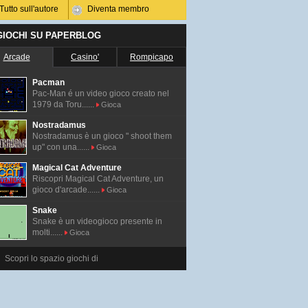
Tutto sull'autore
Diventa membro
 GIOCHI SU PAPERBLOG
Arcade
Casino'
Rompicapo
Pacman
Pac-Man é un video gioco creato nel
1979 da Toru......
Gioca
Nostradamus
Nostradamus è un gioco " shoot them
up" con una......
Gioca
Magical Cat Adventure
Riscopri Magical Cat Adventure, un
gioco d'arcade......
Gioca
Snake
Snake è un videogioco presente in
molti......
Gioca
Scopri lo spazio giochi di