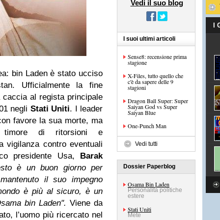
Vedi il suo blog
I
I suoi ultimi articoli
Sense8: recensione prima
stagione
ea: bin Laden è stato ucciso
X-Files, tutto quello che
c'è da sapere delle 9
an. Ufficialmente la fine
stagioni
accia al regista principale
Dragon Ball Super: Super
Saiyan God vs Super
001 negli
Stati Uniti
. I leader
Saiyan Blue
con favore la sua morte, ma
One-Punch Man
timore di ritorsioni e
 vigilanza contro eventuali
Vedi tutti
atico presidente Usa,
Barak
esto è un buon giorno per
Dossier Paperblog
 mantenuto il suo impegno
Osama Bin Laden
 mondo è più al sicuro, è un
Personalità politiche
estere
Osama bin Laden".
Viene da
Stati Uniti
ato, l’uomo più ricercato nel
Mete