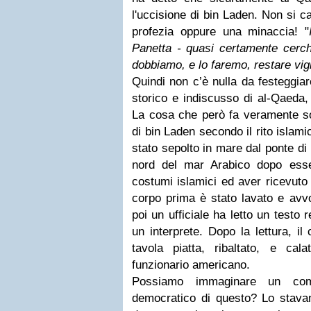
l'uccisione di bin Laden. Non si 
profezia oppure una minaccia! "
Panetta - quasi certamente cerch
dobbiamo, e lo faremo, restare vigil
Quindi non c’è nulla da festeggiar
storico e indiscusso di al-Qaeda, 
La cosa che però fa veramente sor
di bin Laden secondo il rito islami
stato sepolto in mare dal ponte di
nord del mar Arabico dopo esse
costumi islamici ed aver ricevuto 
corpo prima è stato lavato e avvo
poi un ufficiale ha letto un testo 
un interprete. Dopo la lettura, i
tavola piatta, ribaltato, e ca
funzionario americano.
Possiamo immaginare un com
democratico di questo? Lo stava