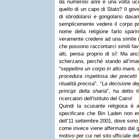
da numerosi anni e una volta ucc
quello di un capo di Stato? Il gove
di sbrodolarsi e gongolarsi davan
semplicemente vedere il corpo pri
nome della religione farlo spa
veramente credere ad una simile i
che possono raccontarci simili fav
alti, pensa proprio di sì! Ma an
scherzano, perché stando all’ima
“
seppellire un corpo in alto mare
procedura rispettosa dei precetti
ritualità precisa
”. “
La decisione deg
principi della sharia
”, ha detto 
ricercatori dell'istituto del Cairo!
Quindi la scusante religiosa è 
specificare che Bin Laden non era
dell’11 settembre 2001, dove sono 
come invece viene affermato dal g
motivo per cui nel sito ufficiale del