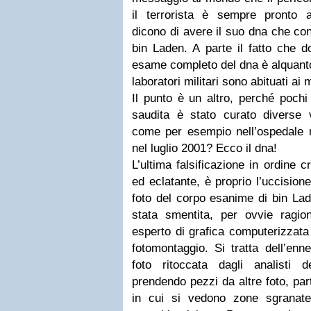
il terrorista è sempre pronto a
dicono di avere il suo dna che c
bin Laden. A parte il fatto che 
esame completo del dna è alquanto
laboratori militari sono abituati ai m
Il punto è un altro, perché pochi 
saudita è stato curato diverse 
come per esempio nell’ospedale m
nel luglio 2001? Ecco il dna!
L’ultima falsificazione in ordine 
ed eclatante, è proprio l’uccision
foto del corpo esanime di bin Lad
stata smentita, per ovvie ragi
esperto di grafica computerizzata
fotomontaggio. Si tratta dell’en
foto ritoccata dagli analisti 
prendendo pezzi da altre foto, part
in cui si vedono zone sgranat