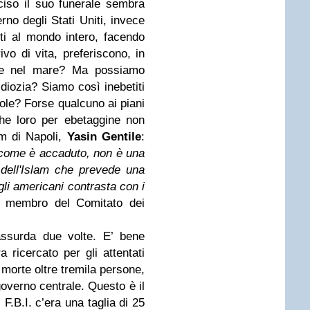
iso il suo funerale sembra
rno degli Stati Uniti, invece
ti al mondo intero, facendo
vo di vita, preferiscono, in
rire nel mare? Ma possiamo
diozia? Siamo così inebetiti
ole? Forse qualcuno ai piani
che loro per ebetaggine non
m di Napoli,
Yasin Gentile
:
, come è accaduto, non è una
 dell'Islam che prevede una
li americani contrasta con i
il membro del Comitato dei
assurda due volte. E’ bene
 ricercato per gli attentati
morte oltre tremila persone,
overno centrale. Questo è il
 F.B.I. c’era una taglia di 25