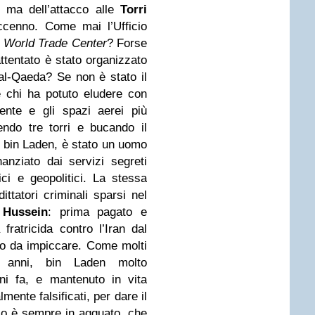
a, ma dell’attacco alle
Torri
enno. Come mai l’Ufficio
l
World Trade Center
? Forse
ttentato è stato organizzato
al-Qaeda? Se non è stato il
e chi ha potuto eludere con
tente e gli spazi aerei più
ndo tre torri e bucando il
 bin Laden, è stato un uomo
inanziato dai servizi segreti
ici e geopolitici. La stessa
ttatori criminali sparsi nel
Hussein
: prima pagato e
ratricida contro l’Iran dal
co da impiccare. Come molti
a anni, bin Laden molto
ni fa, e mantenuto in vita
mente falsificati, per dare il
lo è sempre in agguato, che