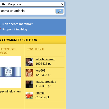
Non ancora membro?
Proponi il tuo blog
A COMMUNITY CULTURA
AUTORE DEL
TOP UTENTI
ORNO
intrattenimento
1608418 pt
lory663
1211328 pt
maestrarosalba
1126395 pt
psyinthekitchen
rimmel
615214 pt