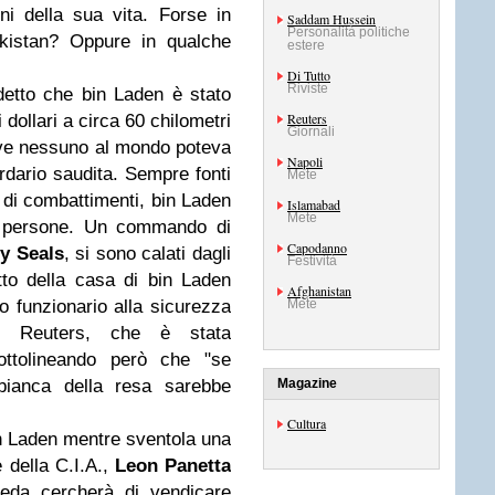
ni della sua vita. Forse in
Saddam Hussein
Personalità politiche
kistan? Oppure in qualche
estere
Di Tutto
Riviste
etto che bin Laden è stato
Reuters
 dollari a circa 60 chilometri
Giornali
ve nessuno al mondo poteva
Napoli
ardario saudita. Sempre fonti
Mete
i di combattimenti, bin Laden
Islamabad
Mete
e persone. Un commando di
Capodanno
y Seals
, si sono calati dagli
Festività
etto della casa di bin Laden
Afghanistan
to funzionario alla sicurezza
Mete
la Reuters, che è stata
sottolineando però che "se
bianca della resa sarebbe
Magazine
Cultura
in Laden mentre sventola una
e della C.I.A.,
Leon Panetta
eda cercherà di vendicare