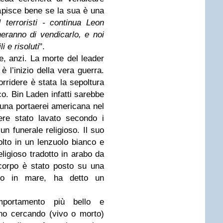
capisce bene se la sua è una
I terroristi - continua Leon
eranno di vendicarlo, e noi
i e risoluti
".
e, anzi. La morte del leader
è l’inizio della vera guerra.
ridere è stata la sepoltura
co. Bin Laden infatti sarebbe
 una portaerei americana nel
re stato lavato secondo i
un funerale religioso. Il suo
lto in un lenzuolo bianco e
religioso tradotto in arabo da
l corpo è stato posto su una
lato in mare, ha detto un
portamento più bello e
no cercando (vivo o morto)