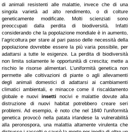
di animali resistenti alle malattie, invece che di una
singola varietà ad alto rendimento, o di colture
geneticamente modificate. Molti scienziati sono
preoccupati dalla perdita di biodiversità. Infatti
considerando che la popolazione mondiale è in aumento,
l’agricoltura per stare al pari passo delle necessità della
popolazione dovrebbe essere la più varia possibile, per
adattarsi a tutte le esigenze. La perdita di biodiversità
non limita solamente le opportunità di crescita; mette a
rischio le risorse alimentari. L’uniformità genetica non
permette alle coltivazioni di piante o agli allevamenti
degli animali domestici di adattarsi ai cambiamenti
climatici ambientali, e minacce come il riscaldamento
globale e nuovi
insetti
nocivi e malattie dovute alla
distruzione di nuovi habitat potrebbero creare seri
problemi. Ad esempio, è noto che nel 1840 l'uniformità
genetica provocò nella patata irlandese la vulnerabilitá
alla peronospora, una malattia altamente virulenta che
distrusse i raccolti e causò la morte per inedia di oltre un