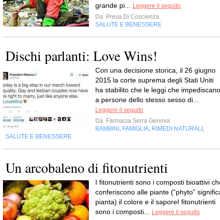
grande pi...
Leggere il seguito
Da
Presa Di Coscienza
SALUTE E BENESSERE
Dischi parlanti: Love Wins!
Con una decisione storica, il 26 giugno
2015 la corte suprema degli Stati Uniti
ha stabilito che le leggi che impediscan
a persone dello stesso sesso di...
Leggere il seguito
Da
Farmacia Serra Genova
BAMBINI
FAMIGLIA
RIMEDI NATURALI
,
,
,
SALUTE E BENESSERE
Un arcobaleno di fitonutrienti
I fitonutrienti sono i composti bioattivi c
conferiscono alle piante (“phyto” signific
pianta) il colore e il saporeI fitonutrienti
sono i composti...
Leggere il seguito