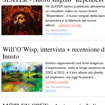
Gli SLAYER hanno pubblicato attravers
un visualizer video un nuovo brano
"Repentless", il nuovo singolo della ban
americana è la titletrack del nuovo
album...
Leggere il seguito
Da
Mydistortions
CULTURA
MUSICA
,
Will’O’Wisp, intervista + recensione d
Inusto
Kosmo rappresentò una forte esigenza
d’espressione, vista la lunga assenza da
2002 al 2011: è il loro album più diretto
ed esplosivo, ma oggi fa piacere...
Leggere il seguito
Da
The New Noise
MUSICA