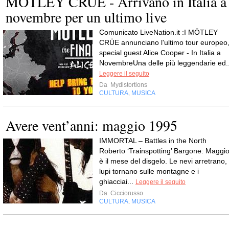
MÖTLEY CRÜE - Arrivano in Italia a
novembre per un ultimo live
Comunicato LiveNation.it :I MÖTLEY
CRÜE annunciano l'ultimo tour europeo
special guest Alice Cooper - In Italia a
NovembreUna delle più leggendarie ed..
Leggere il seguito
Da
Mydistortions
CULTURA
MUSICA
,
Avere vent’anni: maggio 1995
IMMORTAL – Battles in the North
Roberto ‘Trainspotting’ Bargone: Maggi
è il mese del disgelo. Le nevi arretrano, 
lupi tornano sulle montagne e i
ghiacciai...
Leggere il seguito
Da
Cicciorusso
CULTURA
MUSICA
,