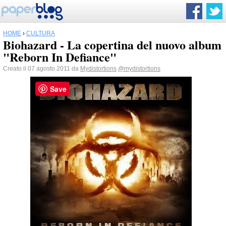
HOME
›
CULTURA
Biohazard - La copertina del nuovo album
"Reborn In Defiance"
Creato il 07 agosto 2011 da
Mydistortions
@mydistortions
Save