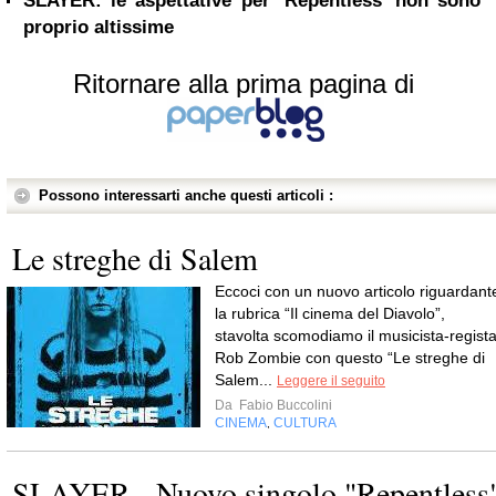
SLAYER: le aspettative per ‘Repentless’ non sono
proprio altissime
Ritornare alla prima pagina di
Possono interessarti anche questi articoli :
Le streghe di Salem
Eccoci con un nuovo articolo riguardant
la rubrica “Il cinema del Diavolo”,
stavolta scomodiamo il musicista-regist
Rob Zombie con questo “Le streghe di
Salem...
Leggere il seguito
Da
Fabio Buccolini
CINEMA
CULTURA
,
SLAYER - Nuovo singolo "Repentless