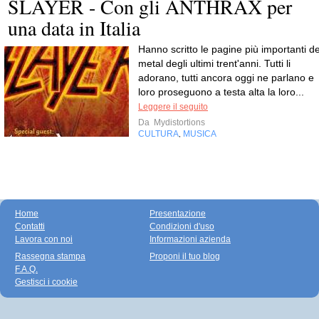
SLAYER - Con gli ANTHRAX per
una data in Italia
Hanno scritto le pagine più importanti de
metal degli ultimi trent'anni. Tutti li
adorano, tutti ancora oggi ne parlano e
loro proseguono a testa alta la loro...
Leggere il seguito
Da
Mydistortions
CULTURA
MUSICA
,
Home
Presentazione
Contatti
Condizioni d'uso
Lavora con noi
Informazioni azienda
Rassegna stampa
Proponi il tuo blog
F.A.Q.
Gestisci i cookie