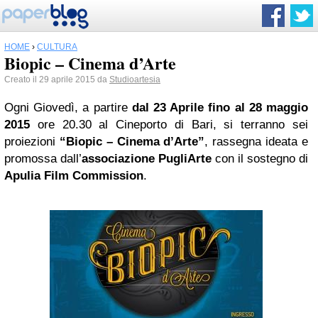
HOME
›
CULTURA
Biopic – Cinema d’Arte
Creato il 29 aprile 2015 da
Studioartesia
Ogni Giovedì, a partire
dal 23 Aprile fino al 28 maggio
2015
ore 20.30 al Cineporto di Bari, si terranno sei
proiezioni
“Biopic – Cinema d’Arte”
, rassegna ideata e
promossa dall’
associazione PugliArte
con il sostegno di
Apulia Film Commission
.