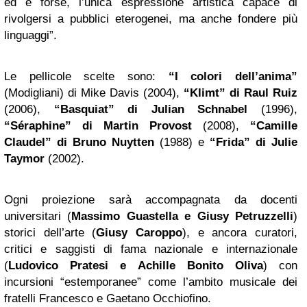
ed è forse, l’unica espressione artistica capace di
rivolgersi a pubblici eterogenei, ma anche fondere più
linguaggi”.
Le pellicole scelte sono:
“I colori dell’anima”
(Modigliani) di Mike Davis (2004),
“Klimt” di Raul Ruiz
(2006),
“Basquiat” di Julian Schnabel
(1996),
“Séraphine” di Martin Provost
(2008),
“Camille
Claudel” di Bruno Nuytten
(1988) e
“Frida” di Julie
Taymor
(2002).
Ogni proiezione sarà accompagnata da docenti
universitari (
Massimo Guastella e Giusy Petruzzelli
)
storici dell’arte (
Giusy Caroppo
), e ancora curatori,
critici e saggisti di fama nazionale e internazionale
(
Ludovico Pratesi e Achille Bonito Oliva
) con
incursioni “estemporanee” come l’ambito musicale dei
fratelli Francesco e Gaetano Occhiofino.