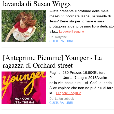
lavanda di Susan Wiggs
Avete presente Il profumo delle mele
rosse? Vi ricordate Isabel, la sorella di
Tess? Bene sta per tornare e sarà
protagonista del prossimo libro dedicato
alla...
Leggere il seguito
Da
Roryone
CULTURA
LIBRI
,
[Anteprime Piemme] Younger - La
ragazza di Orchard street
Pagine: 280 Prezzo: 16,90€Editore:
PiemmeUscita: 7 Luglio 2015A volte
nella vita basta dire… sì. Così, quando
Alice capisce che non ne può più di fare
la...
Leggere il seguito
Da
Lafenicebook
CULTURA
LIBRI
,