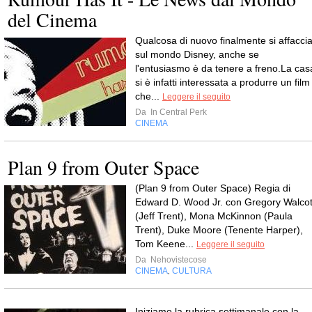
del Cinema
Qualcosa di nuovo finalmente si affacci
sul mondo Disney, anche se
l'entusiasmo è da tenere a freno.La cas
si è infatti interessata a produrre un film
che...
Leggere il seguito
Da
In Central Perk
CINEMA
Plan 9 from Outer Space
(Plan 9 from Outer Space) Regia di
Edward D. Wood Jr. con Gregory Walcot
(Jeff Trent), Mona McKinnon (Paula
Trent), Duke Moore (Tenente Harper),
Tom Keene...
Leggere il seguito
Da
Nehovistecose
CINEMA
CULTURA
,
Iniziamo la rubrica settimanale con la