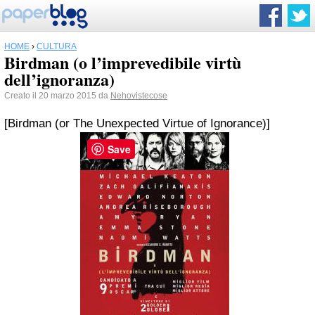
HOME
›
CULTURA
Birdman (o l’imprevedibile virtù
dell’ignoranza)
Creato il 20 marzo 2015 da
Nehovistecose
[Birdman (or The Unexpected Virtue of Ignorance)]
Save