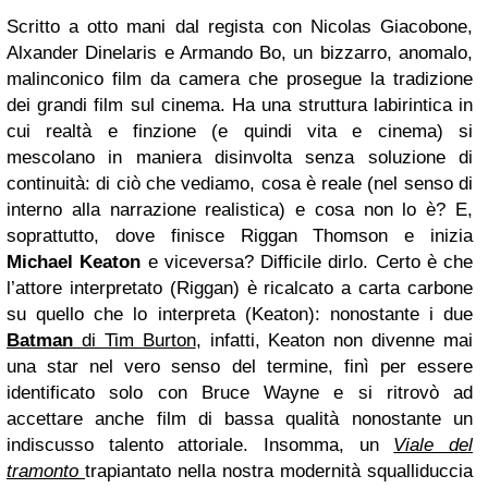
Scritto a otto mani dal regista con Nicolas Giacobone,
Alxander Dinelaris e Armando Bo, un bizzarro, anomalo,
malinconico film da camera
che prosegue la tradizione
dei grandi film sul cinema. Ha una struttura labirintica in
cui realtà e finzione (e quindi vita e cinema) si
mescolano in maniera disinvolta senza soluzione di
continuità: di ciò che vediamo, cosa è reale (nel senso di
interno alla narrazione realistica) e cosa non lo è? E,
soprattutto, dove finisce Riggan Thomson e inizia
Michael Keaton
e viceversa? Difficile dirlo. Certo è che
l’attore interpretato (Riggan) è ricalcato a carta carbone
su quello che lo interpreta (Keaton): nonostante i due
Batman
di Tim Burton
, infatti, Keaton non divenne mai
una star nel vero senso del termine, finì per essere
identificato solo con Bruce Wayne e si ritrovò ad
accettare anche film di bassa qualità nonostante un
indiscusso talento attoriale. Insomma, un
Viale del
tramonto
trapiantato nella nostra modernità squalliduccia