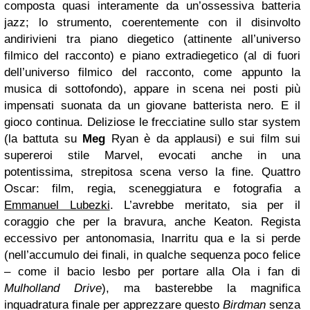
composta quasi interamente da un’ossessiva batteria
jazz; lo strumento, coerentemente con il disinvolto
andirivieni tra piano diegetico (attinente all’universo
filmico del racconto) e piano extradiegetico (al di fuori
dell’universo filmico del racconto, come appunto la
musica di sottofondo), appare in scena nei posti più
impensati suonata da un giovane batterista nero. E il
gioco continua. Deliziose le frecciatine sullo star system
(la battuta su
Meg
Ryan è da applausi) e sui film sui
supereroi stile Marvel, evocati anche in una
potentissima, strepitosa scena verso la fine. Quattro
Oscar: film, regia, sceneggiatura e fotografia a
Emmanuel Lubezki
. L’avrebbe meritato, sia per il
coraggio che per la bravura, anche Keaton. Regista
eccessivo per antonomasia, Inarritu qua e la si perde
(nell’accumulo dei finali, in qualche sequenza poco felice
– come il bacio lesbo per portare alla Ola i fan di
Mulholland Drive
), ma basterebbe la magnifica
inquadratura finale per apprezzare questo
Birdman
senza