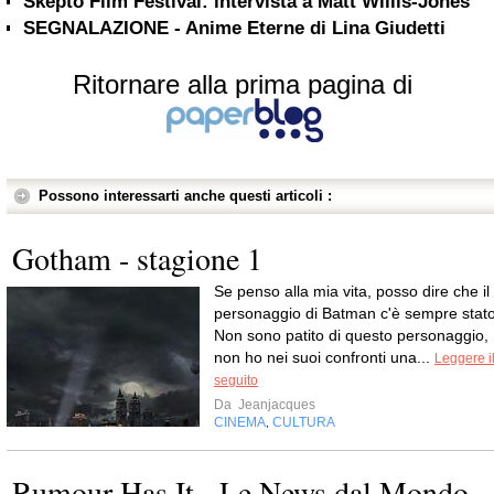
Skepto Film Festival: intervista a Matt Willis-Jones
SEGNALAZIONE - Anime Eterne di Lina Giudetti
Ritornare alla prima pagina di
Possono interessarti anche questi articoli :
Gotham - stagione 1
Se penso alla mia vita, posso dire che il
personaggio di Batman c'è sempre stato
Non sono patito di questo personaggio,
non ho nei suoi confronti una...
Leggere i
seguito
Da
Jeanjacques
CINEMA
CULTURA
,
Rumour Has It - Le News dal Mondo