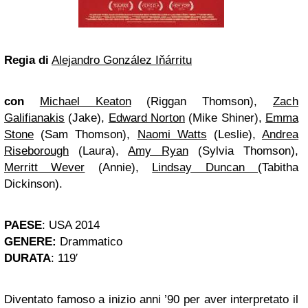
Regia di
Alejandro Gonz
á
lez I
ňárritu
con
Michael Keaton
(Riggan Thomson),
Zach
Galifianakis
(Jake),
Edward Norton
(Mike Shiner),
Emma
Stone
(Sam Thomson),
Naomi Watts
(Leslie),
Andrea
Riseborough
(Laura),
Amy Ryan
(Sylvia Thomson),
Merritt Wever
(Annie),
Lindsay Duncan
(Tabitha
Dickinson).
PAESE
: USA 2014
GENERE:
Drammatico
DURATA
: 119′
Diventato famoso a inizio anni ’90 per aver interpretato il