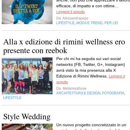
efficace, di impatto e con ottime...
Leggere il seguito
Da
Alessandrapepe
LIFESTYLE
MODA E TREND
PER LEI
,
,
Alla x edizione di rimini wellness ero
presente con reebok
Per chi mi ha seguita sui vari social
networks (FB, Twitter, G+, Instagram)
avrà visto la mia presenza alla X
Edizione di Rimini Wellness.
Leggere il
seguito
Da
Metamorphose
ARCHITETTURA E DESIGN
FOTOGRAFIA
,
,
LIFESTYLE
Style Wedding
Un nuovo progetto concretizzato in un