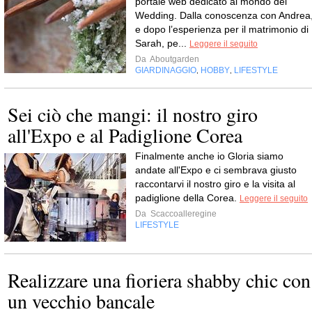
portale web dedicato al mondo del
Wedding. Dalla conoscenza con Andrea
e dopo l’esperienza per il matrimonio di
Sarah, pe...
Leggere il seguito
Da
Aboutgarden
GIARDINAGGIO
HOBBY
LIFESTYLE
,
,
Sei ciò che mangi: il nostro giro
all'Expo e al Padiglione Corea
Finalmente anche io Gloria siamo
andate all'Expo e ci sembrava giusto
raccontarvi il nostro giro e la visita al
padiglione della Corea.
Leggere il seguito
Da
Scaccoalleregine
LIFESTYLE
Realizzare una fioriera shabby chic con
un vecchio bancale