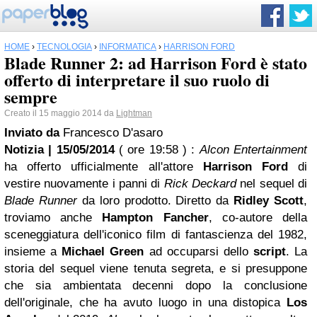
HOME
›
TECNOLOGIA
›
INFORMATICA
›
HARRISON FORD
Blade Runner 2: ad Harrison Ford è stato
offerto di interpretare il suo ruolo di
sempre
Creato il 15 maggio 2014 da
Lightman
Inviato da
Francesco D'asaro
Notizia | 15/05/2014
( ore 19:58 )
:
Alcon Entertainment
ha offerto ufficialmente all'attore
Harrison Ford
di
vestire nuovamente i panni di
Rick Deckard
nel sequel di
Blade Runner
da loro prodotto. Diretto da
Ridley Scott
,
troviamo anche
Hampton Fancher
, co-autore della
sceneggiatura dell'iconico film di fantascienza del 1982,
insieme a
Michael Green
ad occuparsi dello
script
. La
storia del sequel viene tenuta segreta, e si presuppone
che sia ambientata decenni dopo la conclusione
dell'originale, che ha avuto luogo in una distopica
Los