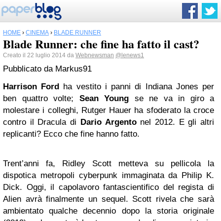
HOME
›
CINEMA
›
BLADE RUNNER
Blade Runner: che fine ha fatto il cast?
Creato il 22 luglio 2014 da
Webnewsman
@lenews1
Pubblicato da
Markus91
Harrison Ford
ha vestito i panni di Indiana Jones per
ben quattro volte;
Sean Young
se ne va in giro a
molestare i colleghi, Rutger Hauer ha sfoderato la croce
contro il Dracula di
Dario Argento
nel 2012. E gli altri
replicanti? Ecco che fine hanno fatto.
Trent’anni fa, Ridley Scott metteva su pellicola la
dispotica metropoli cyberpunk immaginata da Philip K.
Dick. Oggi, il capolavoro fantascientifico del regista di
Alien avrà finalmente un sequel. Scott rivela che sarà
ambientato qualche decennio dopo la storia originale