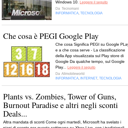
Windows 10.
Leggere il seguito
Da
Tecnomani
INFORMATICA
TECNOLOGIA
,
Che cosa è PEGI Google Play
Che cosa Significa PEGI su Google PLa
e a che cosa serve - La classificazione
della App visualizzata sul Play store di
Google Da qualche tempo, sul Google
Play...
Leggere il seguito
Da
Allmobileworld
INFORMATICA
INTERNET
TECNOLOGIA
,
,
Plants vs. Zombies, Tower of Guns,
Burnout Paradise e altri negli sconti
Deals...
Altra mandata di sconti Come ogni martedì, Microsoft ha svelato i
piani di sconto per questa settimana su Xbox Live, con i tradizionali