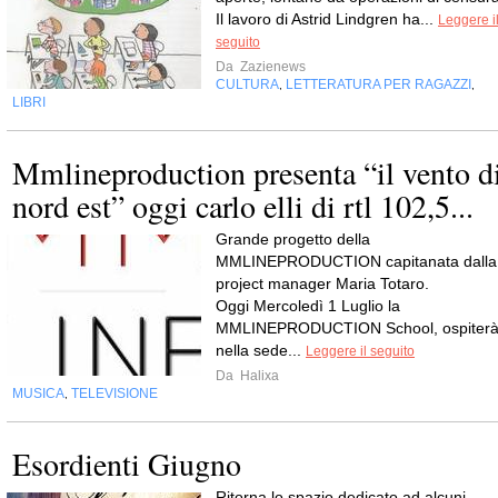
Il lavoro di Astrid Lindgren ha...
Leggere i
seguito
Da
Zazienews
CULTURA
LETTERATURA PER RAGAZZI
,
,
LIBRI
Mmlineproduction presenta “il vento d
nord est” oggi carlo elli di rtl 102,5...
Grande progetto della
MMLINEPRODUCTION capitanata dalla
project manager Maria Totaro.
Oggi Mercoledì 1 Luglio la
MMLINEPRODUCTION School, ospiter
nella sede...
Leggere il seguito
Da
Halixa
MUSICA
TELEVISIONE
,
Esordienti Giugno
Ritorna lo spazio dedicato ad alcuni