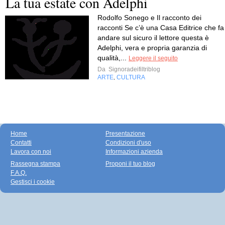
La tua estate con Adelphi
Rodolfo Sonego e Il racconto dei
racconti Se c’è una Casa Editrice che fa
andare sul sicuro il lettore questa è
Adelphi, vera e propria garanzia di
qualità,...
Leggere il seguito
Da
Signoradeifiltriblog
ARTE
CULTURA
,
Home
Presentazione
Contatti
Condizioni d'uso
Lavora con noi
Informazioni azienda
Rassegna stampa
Proponi il tuo blog
F.A.Q.
Gestisci i cookie