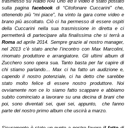
trasmesso su Radio RAI Uno ed il video è stato postato
sulla pagina
facebook
di “Citofonare Cuccarini” che,
ottenendo più “mi piace”, ha vinto la gara come video e
brano più ascoltato. Ciò ci ha permesso di essere ospiti
della Cuccarini nella sua trasmissione in diretta e ci
permetterà di partecipare alla finalissima che si terrà a
Roma
ad aprile 2014. Sempre grazie al nostro manager,
nel 2013 c’è stato anche l’incontro con Max Marcolini,
rinomato produttore e arrangiatore. Gli ultimi album di
Zucchero sono opera sua. Tanto basta per far capire di
chi stiamo parlando… Max ci ha fatto un audizione e,
capendo il nostro potenziale, ci ha detto che sarebbe
stato molto felice di essere nostro produttore. Noi
ovviamente non ce lo siamo fatto scappare e abbiamo
subito cominciato a lavorare su una decina di brani che
poi, sono diventati sei, quei sei, appunto, che fanno
parte del nostro primo album che uscirà a marzo.
Sicuramente è stato un punto a nostro favore
il fatto
di