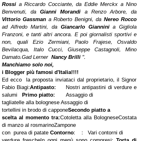
Rossi
a Riccardo Cocciante, da Eddie Merckx a Nino
Benvenuti, da
Gianni Morandi
a Renzo Arbore, da
Vittorio Gassman
a Roberto Benigni, da
Nereo Rocco
ad Alfredo Martini, da
Giancarlo Giannini
a Gigliola
Franzoni, e tanti altri ancora. E poi giornalisti sportivi e
non, quali Ezio Zermiani, Paolo Frajese, Osvaldo
Bevilacqua, Italo Cucci, Giuseppe Castagnoli, Mino
Damato.Gad Lerner
Nancy Brilli
".
Manchiamo solo noi,
i Blogger più famosi d'Italia!!!!
Ed ecco la proposta inviataci dal proprietario, il Signor
Fabio Biagi:
Antipasto:
Nostri antipastini di verdure e
salumi
Primo piatto
:
Assaggio di
tagliatelle alla bolognese
Assaggio di
tortellini in brodo di cappone
Secondo piatto a
scelta al momento tra:
Cotoletta alla Bolognese
Costata
di manzo al rosmarino
Zampone
con purea di patate
Contorno
: :
Vari contorni di
verdure fresche
In ogni menù sono compresi:
Torta di