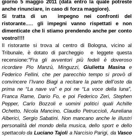
giorno 5 maggio 2011 (data entro la quale potreste
anche rinunciare, in caso di forza maggiore
).
Si tratta di un impegno nei confronti del
ristorante.....
gli impegni vanno rispettati e non
dimenticate che li stiamo prendendo anche per conto
vostro!!!!
Il ristorante si trova al centro di Bologna, vicino al
Tribunale, è dotato di parcheggio e leggete questa
recensione:
"Fra gli avventori più fedeli è doveroso
ricordare Pio Manzù, Minguzzi,
Giulietta Masina
e
Federico Fellini, che per parecchio tempo si provò di
convincere l’Ivano Biagi a recitare la parte dell’oste da
prima ne “La nave va” e poi ne “La voce della luna”,
Franca Rame, Dario Fo, e poi Federico Zeri, Stephen
Pepper, Carlo Bozzoli e uomini politici quali Achille
Ochetto, Nicola Mancino, Claudio Petruccioli, Aureliana
Alberici, Sergio Sabatini. Non mancano anche le illustri
personalità del mondo della musica, dello sport e dello
spettacolo da
Luciano Tajoli
a Narcisio Parigi, da
Vasco