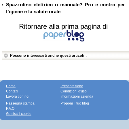
Spazzolino elettrico o manuale? Pro e contro per
l’igiene e la salute orale
Ritornare alla prima pagina di
Possono interessarti anche questi articoli :
Home
Presentazione
Contatti
Condizioni d'uso
Lavora con noi
Informazioni azienda
Rassegna stampa
Proponi il tuo blog
F.A.Q.
Gestisci i cookie