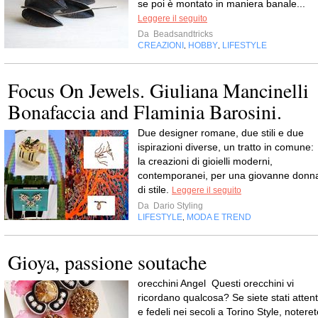
se poi è montato in maniera banale...
Leggere il seguito
Da
Beadsandtricks
CREAZIONI
HOBBY
LIFESTYLE
,
,
Focus On Jewels. Giuliana Mancinelli
Bonafaccia and Flaminia Barosini.
Due designer romane, due stili e due
ispirazioni diverse, un tratto in comune:
la creazioni di gioielli moderni,
contemporanei, per una giovanne donn
di stile.
Leggere il seguito
Da
Dario Styling
LIFESTYLE
MODA E TREND
,
Gioya, passione soutache
orecchini Angel Questi orecchini vi
ricordano qualcosa? Se siete stati attent
e fedeli nei secoli a Torino Style, notere