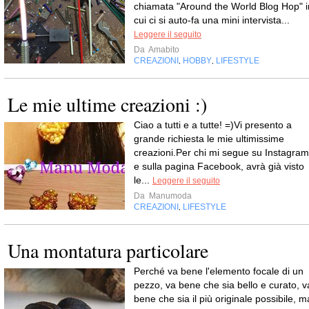
chiamata "Around the World Blog Hop" i
cui ci si auto-fa una mini intervista...
Leggere il seguito
Da
Amabito
CREAZIONI
HOBBY
LIFESTYLE
,
,
Le mie ultime creazioni :)
Ciao a tutti e a tutte! =)Vi presento a
grande richiesta le mie ultimissime
creazioni.Per chi mi segue su Instagram
e sulla pagina Facebook, avrà già visto
le...
Leggere il seguito
Da
Manumoda
CREAZIONI
LIFESTYLE
,
Una montatura particolare
Perché va bene l'elemento focale di un
pezzo, va bene che sia bello e curato, v
bene che sia il più originale possibile, m