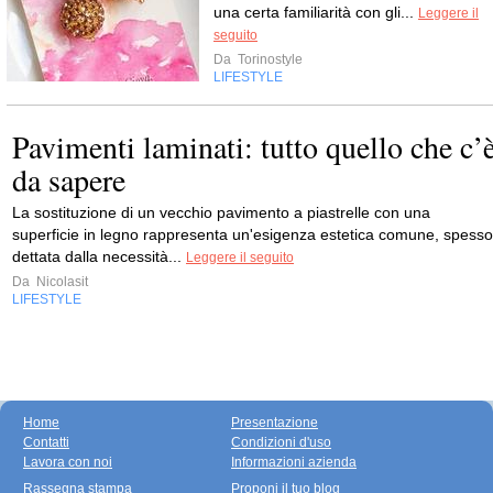
una certa familiarità con gli...
Leggere il
seguito
Da
Torinostyle
LIFESTYLE
Pavimenti laminati: tutto quello che c’
da sapere
La sostituzione di un vecchio pavimento a piastrelle con una
superficie in legno rappresenta un'esigenza estetica comune, spesso
dettata dalla necessità...
Leggere il seguito
Da
Nicolasit
LIFESTYLE
Home
Presentazione
Contatti
Condizioni d'uso
Lavora con noi
Informazioni azienda
Rassegna stampa
Proponi il tuo blog