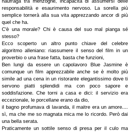
naufraga tra menzogne, incapacità di assumersi delle
responsabilità e esaurimento nervoso. La sorella più
semplice tornerà alla sua vita apprezzando ancor di più
quel che ha.
C'è una morale? Chi è causa del suo mal pianga sé
stesso?
Ecco scoperto un altro punto chiave del celebre
algoritmo alleniano: riassumere il senso del film in un
proverbio o una frase fatta, basta che funzioni,
Ben lungi da essere un capolavoro Blue Jasmine è
comunque un film apprezzabile anche se è molto più
simile ad una cena in un ristorante elegantissimo dove ti
servono piatti splendidi ma con poco sapore e
soddisfazione. Che torni a casa e dici: il servizio era
eccezionale, le porcellane erano da dio,
il bagno profumava di lavanda, il maitre era un amore....
sì, ma che me so magnata mica me lo ricordo. Però dai
una bella serata.
Praticamente un sottile senso di presa per il culo ma