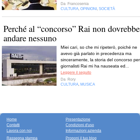
Da
Francosenia
CULTURA
OPINIONI
SOCIETÀ
,
,
Perché al “concorso” Rai non dovrebbe
andare nessuno
Miei cari, so che mi ripeterò, poiché ne
avevo già parlato in precedenza ma
sinceramente, la storia del concorso per
giornalisti Rai mi ha nauseata ed...
Leggere il seguito
Da
Rory
CULTURA
MUSICA
,
Home
Presentazione
Contatti
Condizioni d'uso
Lavora con noi
Informazioni azienda
Rassegna stampa
Proponi il tuo blog