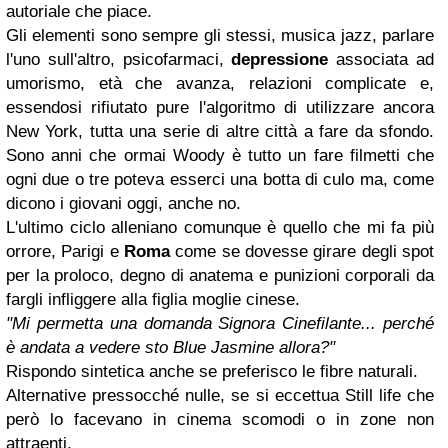
autoriale che piace.
Gli elementi sono sempre gli stessi, musica jazz, parlare
l'uno sull'altro, psicofarmaci,
depressione
associata ad
umorismo, età che avanza, relazioni complicate e,
essendosi rifiutato pure l'algoritmo di utilizzare ancora
New York, tutta una serie di altre città a fare da sfondo.
Sono anni che ormai Woody è tutto un fare filmetti che
ogni due o tre poteva esserci una botta di culo ma, come
dicono i giovani oggi, anche no.
L'ultimo ciclo alleniano comunque è quello che mi fa più
orrore, Parigi e
Roma
come se dovesse girare degli spot
per la proloco, degno di anatema e punizioni corporali da
fargli infliggere alla figlia moglie cinese.
"Mi permetta una domanda Signora Cinefilante... perché
è andata a vedere sto Blue Jasmine allora?"
Rispondo sintetica anche se preferisco le fibre naturali.
Alternative pressocché nulle, se si eccettua Still life che
però lo facevano in cinema scomodi o in zone non
attraenti.