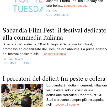
assente, ritorna Top Ten Tuesday con
una bella...
Leggere il seguito
Da
Susi
CULTURA
LIBRI
,
Sabaudia Film Fest: il festival dedicato
alla commedia italiana
Si terrà a Sabaudia dal 10 al 18 luglio il Sabaudia Film Fest,
promosso ed organizzato dal Comune di Sabaudia. La prima edizion
del festival dedicato alla...
Leggere il seguito
Da
Taxi Drivers
CINEMA
CULTURA
,
I peccatori del deficit fra peste e colera
Eurolandia è ridotta in cenereL'inflazion
vien evitata solo al costo di una
deflazione radicaledi Robert Kurz Gli
Stati si trovano sempre più intrappolati
nell...
Leggere il seguito