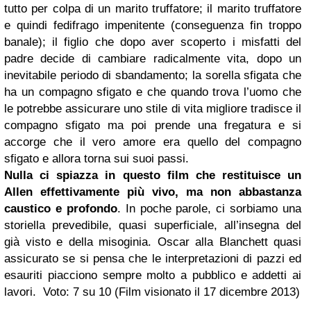
tutto per colpa di un marito truffatore; il marito truffatore
e quindi fedifrago impenitente (conseguenza fin troppo
banale); il figlio che dopo aver scoperto i misfatti del
padre decide di cambiare radicalmente vita, dopo un
inevitabile periodo di sbandamento; la sorella sfigata che
ha un compagno sfigato e che quando trova l’uomo che
le potrebbe assicurare uno stile di vita migliore tradisce il
compagno sfigato ma poi prende una fregatura e si
accorge che il vero amore era quello del compagno
sfigato e allora torna sui suoi passi.
Nulla ci spiazza in questo film che restituisce un
Allen effettivamente più vivo, ma non abbastanza
caustico e profondo
. In poche parole, ci sorbiamo una
storiella prevedibile, quasi superficiale, all’insegna del
già visto e della misoginia. Oscar alla Blanchett quasi
assicurato se si pensa che le interpretazioni di pazzi ed
esauriti piacciono sempre molto a pubblico e addetti ai
lavori.
Voto: 7 su 10
(Film visionato il 17 dicembre 2013)