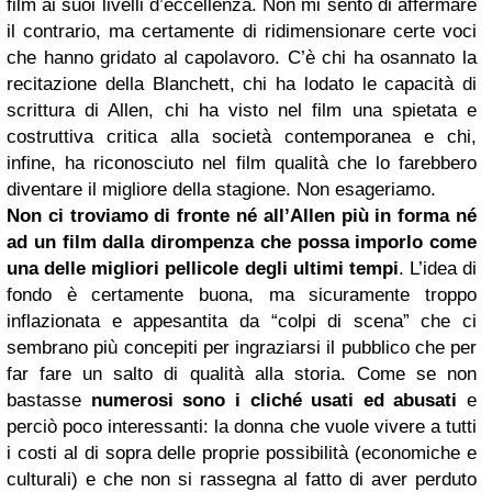
film ai suoi livelli d’eccellenza. Non mi sento di affermare
il contrario, ma certamente di ridimensionare certe voci
che hanno gridato al capolavoro. C’è chi ha osannato la
recitazione della Blanchett, chi ha lodato le capacità di
scrittura di Allen, chi ha visto nel film una spietata e
costruttiva critica alla società contemporanea e chi,
infine, ha riconosciuto nel film qualità che lo farebbero
diventare il migliore della stagione. Non esageriamo.
Non ci troviamo di fronte né all’Allen più in forma né
ad un film dalla dirompenza che possa imporlo come
una delle migliori pellicole degli ultimi tempi
. L’idea di
fondo è certamente buona, ma sicuramente troppo
inflazionata e appesantita da “colpi di scena” che ci
sembrano più concepiti per ingraziarsi il pubblico che per
far fare un salto di qualità alla storia. Come se non
bastasse
numerosi sono i cliché usati ed abusati
e
perciò poco interessanti: la donna che vuole vivere a tutti
i costi al di sopra delle proprie possibilità (economiche e
culturali) e che non si rassegna al fatto di aver perduto