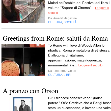
Maiori nell’ambito del Festival del libro il
volume “Sapore di Cinema”...
Leggere il
seguito
Da
Amedit Magazine
CULTURA
SOCIETÀ
,
Greetings from Rome: saluti da Roma
To Rome with love di Woody Allen lo
ribadiva: Roma è metafora di sé stessa.
È allegoria di vitalismo,
approssimazione, magniloquenza,
monumentalità e...
Leggere il seguito
Da
Leggere A Colori
CULTURA
LIBRI
,
A pranzo con Orson
HJ: I francesi conoscevano Quarto
potere? OW: Credevo che a Parigi foss
stato un successone, e invece una volta