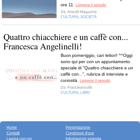
ore 11.
Leggere il seguito
Da
Amedit Magazine
CULTURA
SOCIETÀ
,
Quattro chiacchiere e un caffè con...
Francesca Angelinelli!
Buon pomeriggio, cari lettori! ^^Oggi
sono qui per con un appuntamento
speciale di "Quattro chiacchiere e un
caffè con...", rubrica di interviste e
curiosità.
Leggere il seguito
Da
Francikarou86
CULTURA
LIBRI
,
Home
Presentazione
Contatti
Condizioni d'uso
Lavora con noi
Informazioni azienda