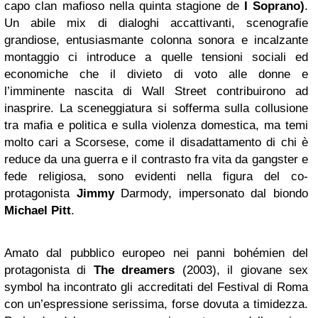
capo clan mafioso nella quinta stagione de
I Soprano)
.
Un abile mix di dialoghi accattivanti, scenografie
grandiose, entusiasmante colonna sonora e incalzante
montaggio ci introduce a quelle tensioni sociali ed
economiche che il divieto di voto alle donne e
l’imminente nascita di Wall Street contribuirono ad
inasprire. La sceneggiatura si sofferma sulla collusione
tra mafia e politica e sulla violenza domestica, ma temi
molto cari a Scorsese, come il disadattamento di chi è
reduce da una guerra e il contrasto fra vita da gangster e
fede religiosa, sono evidenti nella figura del co-
protagonista
Jimmy
Darmody, impersonato dal biondo
Michael Pitt
.
Amato dal pubblico europeo nei panni bohémien del
protagonista di
The dreamers
(2003), il giovane sex
symbol ha incontrato gli accreditati del Festival di Roma
con un’espressione serissima, forse dovuta a timidezza.