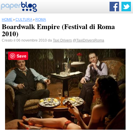
HOME
›
CULTURA
›
ROMA
Boardwalk Empire (Festival di Roma
2010)
Creato il 06 novembre 2010 da
Taxi Drivers
@TaxiDriversRoma
Save