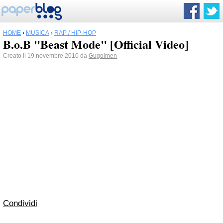
HOME
›
MUSICA
›
RAP / HIP-HOP
B.o.B "Beast Mode" [Official Video]
Creato il 19 novembre 2010 da
Gugolmen
Condividi