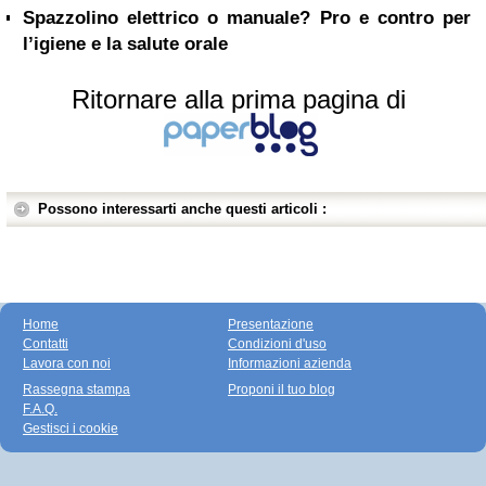
Spazzolino elettrico o manuale? Pro e contro per
l’igiene e la salute orale
Ritornare alla prima pagina di
Possono interessarti anche questi articoli :
Home
Presentazione
Contatti
Condizioni d'uso
Lavora con noi
Informazioni azienda
Rassegna stampa
Proponi il tuo blog
F.A.Q.
Gestisci i cookie