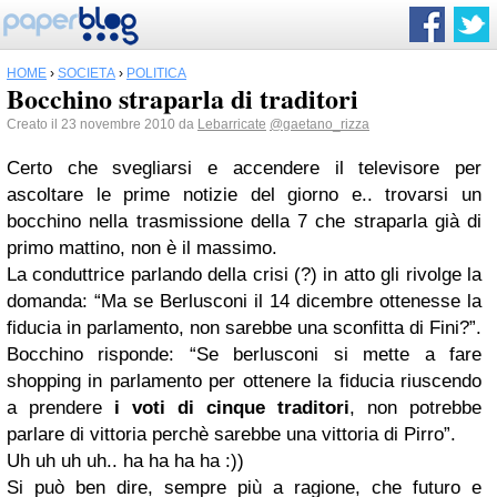
HOME
›
SOCIETÀ
›
POLITICA
Bocchino straparla di traditori
Creato il 23 novembre 2010 da
Lebarricate
@gaetano_rizza
Certo che svegliarsi e accendere il televisore per
ascoltare le prime notizie del giorno e.. trovarsi un
bocchino nella trasmissione della 7 che straparla già di
primo mattino, non è il massimo.
La conduttrice parlando della crisi (?) in atto gli rivolge la
domanda: “Ma se Berlusconi il 14 dicembre ottenesse la
fiducia in parlamento, non sarebbe una sconfitta di Fini?”.
Bocchino risponde: “Se berlusconi si mette a fare
shopping in parlamento per ottenere la fiducia riuscendo
a prendere
i voti di cinque traditori
, non potrebbe
parlare di vittoria perchè sarebbe una vittoria di Pirro”.
Uh uh uh uh.. ha ha ha ha :))
Si può ben dire, sempre più a ragione, che futuro e