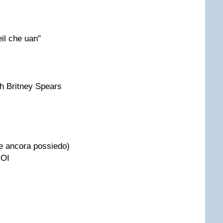
il che uan"
sh Britney Spears
he ancora possiedo)
OI