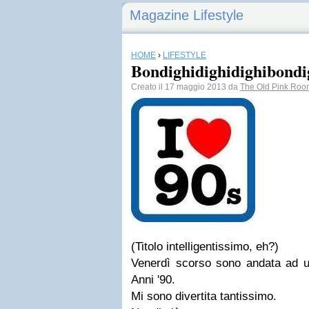
Magazine Lifestyle
HOME
›
LIFESTYLE
Bondighidighidighibondi
Creato il 17 maggio 2013 da
The Old Pink Roo
(Titolo intelligentissimo, eh?)
Venerdì scorso sono andata ad un
Anni '90.
Mi sono divertita tantissimo.