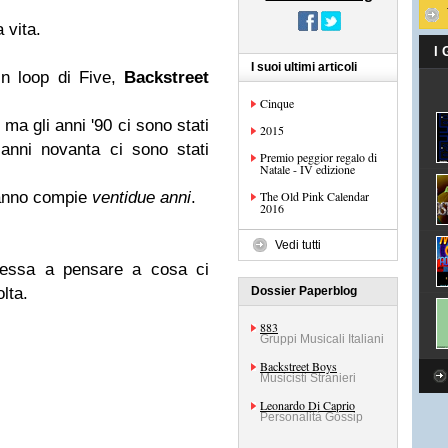
 vita.
I
I suoi ultimi articoli
in loop di Five,
Backstreet
Cinque
ma gli anni '90 ci sono stati
2015
anni novanta ci sono stati
Premio peggior regalo di
Natale - IV edizione
t'anno compie
ventidue anni
.
The Old Pink Calendar
2016
Vedi tutti
messa a pensare a cosa ci
lta.
Dossier Paperblog
883
Gruppi Musicali Italiani
Backstreet Boys
Musicisti Stranieri
Leonardo Di Caprio
Personalità Gossip