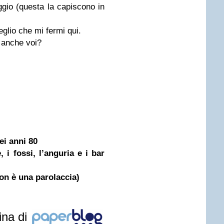
gio (questa la capiscono in
glio che mi fermi qui.
 anche voi?
ei anni 80
, i fossi, l’anguria e i bar
n è una parolaccia)
ina di