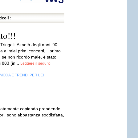
icoli :
to!!!
 Tringali A metà degli anni ’90
 ai miei primi concerti, il primo
, se non ricordo male, è stato
i 883 (in...
Leggere il seguito
MODA E TREND
PER LEI
,
doratamente copiando prendendo
ibri, sono abbastanza soddisfatta,