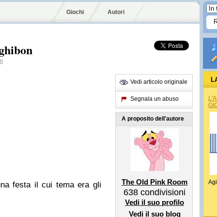
Giochi
Autori
ghibon
m
L
Vedi articolo originale
L'
Segnala un abuso
GI
A proposito dell'autore
The Old Pink Room
Agi
a festa il cui tema era gli
638
condivisioni
Vedi il suo profilo
Vedi il suo blog