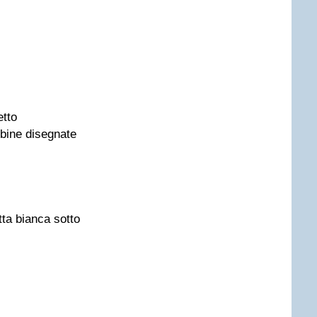
etto
mbine disegnate
tta bianca sotto