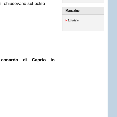
e si chiudevano sul polso
Magazine
Lifestyle
Leonardo di Caprio
in