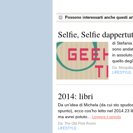
Possono interessarti anche questi art
Selfie, Selfie dappertut
di Stefania
sono andata
in assoluto
quello degl
Da
Morgatta
LIFESTYLE
,
2014: libri
Da un'idea di Michela (da cui sto spu
spunto), ecco cos'ho letto nel 2014.23 l
ma avrei potuto...
Leggere il seguito
Da
The Old Pink Room
LIFESTYLE