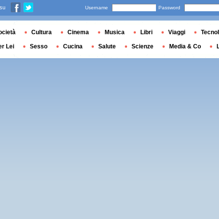
 su
Username
Password
ocietà
Cultura
Cinema
Musica
Libri
Viaggi
Tecnol
er Lei
Sesso
Cucina
Salute
Scienze
Media & Co