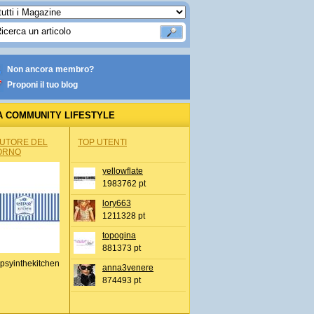
Non ancora membro?
Proponi il tuo blog
A COMMUNITY LIFESTYLE
AUTORE DEL
TOP UTENTI
ORNO
yellowflate
1983762 pt
lory663
1211328 pt
topogina
881373 pt
psyinthekitchen
anna3venere
874493 pt