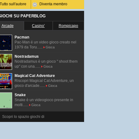
Tutto sull'autore
Diventa membro
 GIOCHI SU PAPERBLOG
Arcade
Casino'
Rompicapo
Pacman
Pac-Man é un video gioco creato nel
1979 da Toru......
Gioca
Nostradamus
Nostradamus è un gioco " shoot them
up" con una......
Gioca
Magical Cat Adventure
Riscopri Magical Cat Adventure, un
gioco d'arcade......
Gioca
Snake
Snake è un videogioco presente in
molti......
Gioca
Scopri lo spazio giochi di