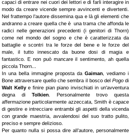
capaci di entrare nei cuori dei lettori e di farli interagire in
modo da creare vicende sempre avvincenti e divertenti.
Nel frattempo l'autore dissemina qua e là gli elementi che
andranno a creare quella che è una trama che affonda le
radici nelle generazioni precedenti (i genitori di Thorn)
come nel mondo del sogno e che è caratterizzata da
battaglie e scontri tra le forze del bene e le forze del
male, il tutto innescato da buone dosi di magia e
fantastico. E non può mancare il sentimento, ah quella
piccola Thorn...
In una bella immagine proposta da
Gaiman
, vediamo i
Bone attraversare quello che sembra il bosco del
Pogo
di
Walt Kelly
e finire pian piano invischiati in un'avventura
degna di
Tolkien
. Personalmente trovo questa
affermazione particolarmente azzeccata, Smith è capace
di gestire e intrecciare entrambi gli aspetti della vicenda
con grande maestria, avvalendosi del suo tratto pulito,
preciso e sempre delizioso.
Per quanto nulla si possa dire all'autore, personalmente