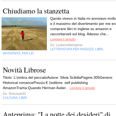
Chiudiamo la stanzetta
Qando vivevo in Italia mi annoiavo molto
e il massimo del divertimento per me er
comprare libri in inglese su amazon e
raccontarveli sul blog. Adesso che...
Leggere il seguito
Da
Lastanzettainglese
LETTERATURA PER RAGAZZI
LIBRI
,
,
MATERNITÀ
PER LEI
,
Novità Librose
Titolo: L'ombra del peccatoAutore: Silvia ScibiliaPagine:305Genere:
Historical romancePrezzo:€ 1editore: self publishing
AmazonTrama:Quando Herman Autier...
Leggere il seguito
Da
Sherzade90
CULTURA
LIBRI
,
Anteprima: "La notte dei desideri" di