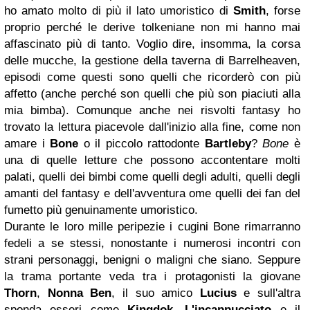
ho amato molto di più il lato umoristico di
Smith
, forse
proprio perché le derive tolkeniane non mi hanno mai
affascinato più di tanto. Voglio dire, insomma, la corsa
delle mucche, la gestione della taverna di Barrelheaven,
episodi come questi sono quelli che ricorderò con più
affetto (anche perché son quelli che più son piaciuti alla
mia bimba). Comunque anche nei risvolti fantasy ho
trovato la lettura piacevole dall'inizio alla fine, come non
amare i
Bone
o il piccolo rattodonte
Bartleby
?
Bone
è
una di quelle letture che possono accontentare molti
palati, quelli dei bimbi come quelli degli adulti, quelli degli
amanti del fantasy e dell'avventura ome quelli dei fan del
fumetto più genuinamente umoristico.
Durante le loro mille peripezie i cugini Bone rimarranno
fedeli a se stessi, nonostante i numerosi incontri con
strani personaggi, benigni o maligni che siano. Seppure
la trama portante veda tra i protagonisti la giovane
Thorn
,
Nonna Ben
, il suo amico
Lucius
e sull'altra
sponda esseri come
Kingdok
,
L'incappucciato
e il