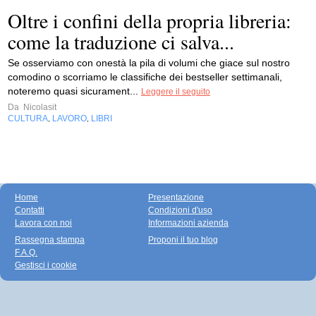
Oltre i confini della propria libreria:
come la traduzione ci salva...
Se osserviamo con onestà la pila di volumi che giace sul nostro
comodino o scorriamo le classifiche dei bestseller settimanali,
noteremo quasi sicurament...
Leggere il seguito
Da
Nicolasit
CULTURA
LAVORO
LIBRI
,
,
Home
Presentazione
Contatti
Condizioni d'uso
Lavora con noi
Informazioni azienda
Rassegna stampa
Proponi il tuo blog
F.A.Q.
Gestisci i cookie