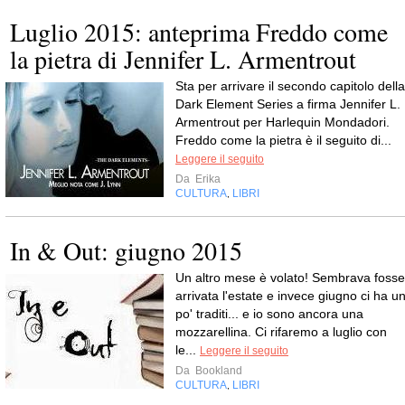
Luglio 2015: anteprima Freddo come
la pietra di Jennifer L. Armentrout
Sta per arrivare il secondo capitolo della
Dark Element Series a firma Jennifer L.
Armentrout per Harlequin Mondadori.
Freddo come la pietra è il seguito di...
Leggere il seguito
Da
Erika
CULTURA
LIBRI
,
In & Out: giugno 2015
Un altro mese è volato! Sembrava fosse
arrivata l'estate e invece giugno ci ha u
po' traditi... e io sono ancora una
mozzarellina. Ci rifaremo a luglio con
le...
Leggere il seguito
Da
Bookland
CULTURA
LIBRI
,