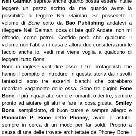
Neil Gaiman
saprete anche quanto possa essere inutile
leggere un pezzo scritto da me quando avete la
possibilità di leggere Neil Gaiman. Se possedete il
volume di
Bone
edito da
Bao Publishing
andatevi a
rileggere Neil Gaiman, cosa ci fate qui? Andate, non mi
offendo, come potrei. Confido però che qualcuno il
volume non l'abbia in casa e allora due considerazioni le
faccio anche io, vedi mai viene voglia a qualcuno di
leggersi tutto
Bone
.
Bone in inglese vuol dire osso. I tre protagonisti che
hanno il compito di introdurci in questa storia dai risvolti
fantastici sono tre esserini bianchi che potrebbero
ricordare vagamente delle ossa. Sono tre cugini:
Fone
Bone
, il più inquadrato, serio e romantico dei tre, sempre
pronto ad aiutare gli altri e fare la cosa giusta,
Smiley
Bone
, sempliciotto, di buon cuore e sempre allegro e
Phoncible P. Bone
detto
Phoney
, avido e astuto,
sempre in cerca di un modo per far soldi. Proprio a
causa di una delle trovate architettate da Phoney Bone i