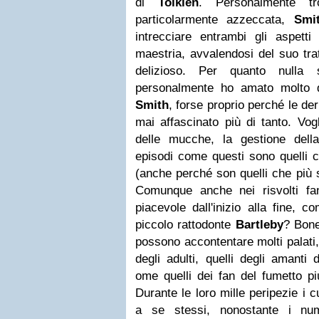
di
Tolkien
. Personalmente tr
particolarmente azzeccata,
Smi
intrecciare entrambi gli aspett
maestria, avvalendosi del suo tra
delizioso.
Per quanto nulla s
personalmente ho amato molto di
Smith
, forse proprio perché le de
mai affascinato più di tanto. Vog
delle mucche, la gestione dell
episodi come questi sono quelli c
(anche perché son quelli che più s
Comunque anche nei risvolti fan
piacevole dall'inizio alla fine,
piccolo rattodonte
Bartleby
? Bone
possono accontentare molti palati,
degli adulti, quelli degli amanti 
ome quelli dei fan del fumetto p
Durante le loro mille peripezie i 
a se stessi, nonostante i num