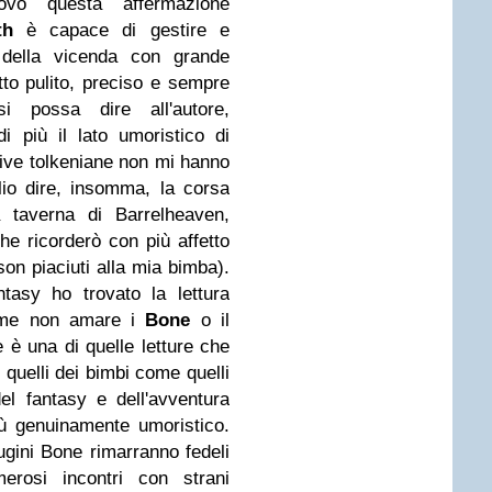
ovo questa affermazione
th
è capace di gestire e
i della vicenda con grande
tto pulito, preciso e sempre
i possa dire all'autore,
 più il lato umoristico di
rive tolkeniane non mi hanno
lio dire, insomma, la corsa
a taverna di Barrelheaven,
he ricorderò con più affetto
on piaciuti alla mia bimba).
tasy ho trovato la lettura
 come non amare i
Bone
o il
 è una di quelle letture che
 quelli dei bimbi come quelli
del fantasy e dell'avventura
iù genuinamente umoristico.
cugini Bone rimarranno fedeli
erosi incontri con strani