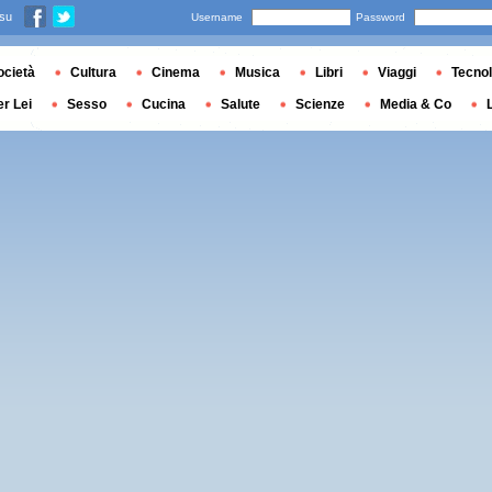
 su
Username
Password
ocietà
Cultura
Cinema
Musica
Libri
Viaggi
Tecnol
er Lei
Sesso
Cucina
Salute
Scienze
Media & Co