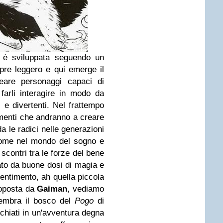
a è sviluppata seguendo un
mpre leggero e qui emerge il
are personaggi capaci di
 farli interagire in modo da
e divertenti. Nel frattempo
ementi che andranno a creare
a le radici nelle generazioni
ome nel mondo del sogno e
 scontri tra le forze del bene
cato da buone dosi di magia e
entimento, ah quella piccola
roposta da
Gaiman
, vediamo
sembra il bosco del
Pogo
di
ischiati in un'avventura degna