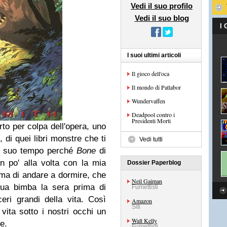
Vedi il suo profilo
Vedi il suo blog
I
I suoi ultimi articoli
Il gioco dell'oca
Il mondo di Patlabor
Wundervaffen
Deadpool contro i
Presidenti Morti
rto per colpa dell'opera, uno
, di quei libri monstre che ti
Vedi tutti
 il suo tempo perché
Bone
di
 po' alla volta con la mia
Dossier Paperblog
ima di andare a dormire, che
Neil Gaiman
tua bimba la sera prima di
Fumettisti
ri grandi della vita. Così
Amazon
Siti
vita sotto i nostri occhi un
Walt Kelly
ne.
Fumettisti