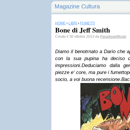
Magazine Cultura
HOME
›
LIBRI
›
FUMETTI
Bone di Jeff Smith
Creato il 30 ottobre 2013 da
Paradisiartificiali
Diamo il benotrnato a Dario che a
con la sua pupina ha deciso d
impressioni.
Deduciamo dalla gen
piezze e' core, ma pure i fumetto
socio, a voi buona recensione.
Baci