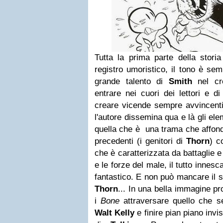
Tutta la prima parte della stori
registro umoristico, il tono è se
grande talento di
Smith
nel cre
entrare nei cuori dei lettori e di
creare vicende sempre avvincenti 
l'autore dissemina qua e là gli el
quella che è
una trama che affond
precedenti (i genitori di
Thorn
) c
che è caratterizzata da battaglie e
e le forze del male, il tutto innes
fantastico. E non può mancare il s
Thorn
...
In una bella immagine p
i
Bone
attraversare quello che 
Walt Kelly
e finire pian piano inv