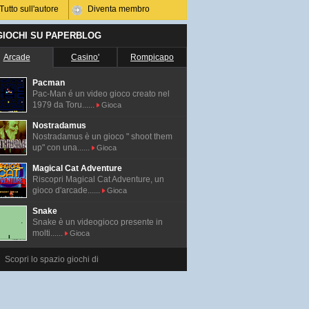
Tutto sull'autore
Diventa membro
 GIOCHI SU PAPERBLOG
Arcade
Casino'
Rompicapo
Pacman
Pac-Man é un video gioco creato nel
1979 da Toru......
Gioca
Nostradamus
Nostradamus è un gioco " shoot them
up" con una......
Gioca
Magical Cat Adventure
Riscopri Magical Cat Adventure, un
gioco d'arcade......
Gioca
Snake
Snake è un videogioco presente in
molti......
Gioca
Scopri lo spazio giochi di