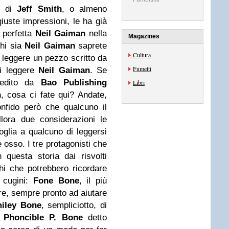
ro di
Jeff Smith
, o almeno
uste impressioni, le ha già
 perfetta
Neil Gaiman
nella
Magazines
chi sia
Neil Gaiman
saprete
Cultura
 leggere un pezzo scritto da
Fumetti
di leggere
Neil Gaiman
. Se
dito da
Bao Publishing
Libri
n
, cosa ci fate qui? Andate,
nfido però che qualcuno il
lora due considerazioni le
oglia a qualcuno di leggersi
 osso. I tre protagonisti che
 questa storia dai risvolti
chi che potrebbero ricordare
 cugini:
Fone Bone
, il più
tre, sempre pronto ad aiutare
iley Bone
, sempliciotto, di
e
Phoncible P. Bone
detto