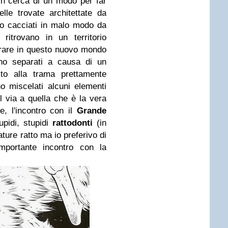
in cerca di un modo per far
lle trovate architettate da
no cacciati in malo modo da
 ritrovano in un territorio
ntrare in questo nuovo mondo
ono separati a causa di un
ito alla trama prettamente
 miscelati alcuni elementi
l via a quella che è la vera
e, l'incontro con il
Grande
upidi, stupidi
rattodonti
(in
ture ratto ma io preferivo di
'importante incontro con la