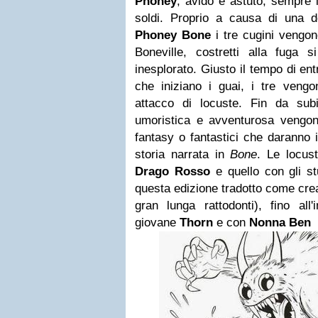
Phoney
, avido e astuto, sempre 
soldi. Proprio a causa di una de
Phoney Bone
i tre cugini vengo
Boneville, costretti alla fuga si
inesplorato. Giusto il tempo di e
che iniziano i guai, i tre veng
attacco di locuste. Fin da sub
umoristica e avventurosa vengono
fantasy o fantastici che daranno i
storia narrata in
Bone
. Le locust
Drago Rosso
e quello con gli st
questa edizione tradotto come crea
gran lunga rattodonti), fino all
giovane
Thorn
e con
Nonna Ben