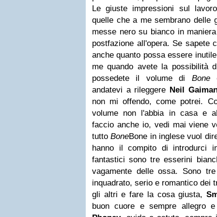
Le giuste impressioni sul lavo
quelle che a me sembrano delle gi
messe nero su bianco in maniera
postfazione all'opera. Se sapete 
anche quanto possa essere inutile
me quando avete la possibilità 
possedete il volume di
Bone
e
andatevi a rileggere
Neil Gaima
non mi offendo, come potrei. Co
volume non l'abbia in casa e al
faccio anche io, vedi mai viene v
tutto
Bone
Bone in inglese vuol dire
hanno il compito di introdurci in
fantastici sono tre esserini bian
vagamente delle ossa. Sono tre
inquadrato, serio e romantico dei 
gli altri e fare la cosa giusta,
Sm
buon cuore e sempre allegro 