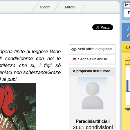
Giochi
Autori
L
Vedi articolo originale
ppena finito di leggere Bone
i condividerne con noi le
L'
Segnala un abuso
GI
tilezza che si, i figli sò
A proposito dell'autore
peniaci non scherzano!
Graze
 ai pupi.
Agi
Paradisiartificiali
2661
condivisioni