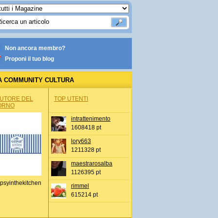
Non ancora membro?
Proponi il tuo blog
A COMMUNITY CULTURA
AUTORE DEL
TOP UTENTI
ORNO
intrattenimento
1608418 pt
lory663
1211328 pt
maestrarosalba
1126395 pt
psyinthekitchen
rimmel
615214 pt