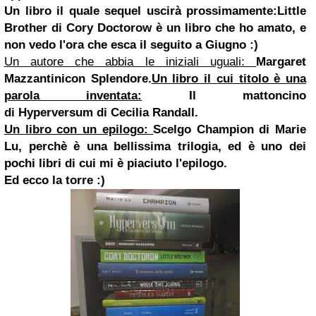
Un libro il quale sequel uscirà prossimamente:
L
ittle
Brother
di
Cory Doctorow è un libro che ho amato, e
non vedo l'ora che esca il seguito a Giugno :)
Un autore che abbia le iniziali uguali
:
Margaret
Mazzantini
con Splendore.
Un libro il cui titolo è una
parola inventata:
Il mattoncino
di
Hyperversum
di Cecilia Randall.
Un libro con un epilogo:
Scelgo
Champion
di
Marie
Lu, perchè è una bellissima trilogia, ed è uno dei
pochi libri di cui mi è piaciuto l'epilogo.
Ed ecco la torre :)