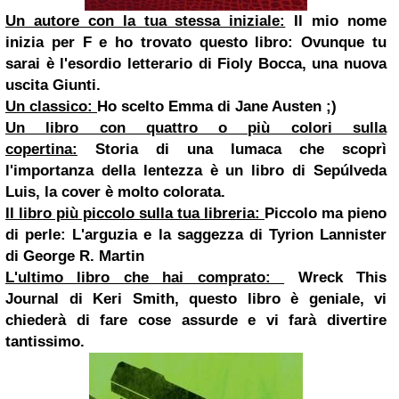
Un autore con la tua stessa iniziale:
Il mio nome
inizia per F e ho trovato questo libro: Ovunque tu
sarai è l'esordio letterario di Fioly Bocca, una nuova
uscita Giunti.
Un classico:
Ho scelto Emma di
Jane Austen
;)
Un libro con quattro o più colori sulla
copertina:
Storia di una lumaca che scoprì
l'importanza della lentezza è un libro di Sepúlveda
Luis, la cover è molto colorata.
Il libro più piccolo sulla tua libreria:
Piccolo ma pieno
di perle: L'arguzia e la saggezza di Tyrion Lannister
di George R. Martin
L'ultimo libro che hai comprato:
Wreck This
Journal
di Keri Smith, questo libro è geniale, vi
chiederà di fare cose assurde e vi farà divertire
tantissimo.