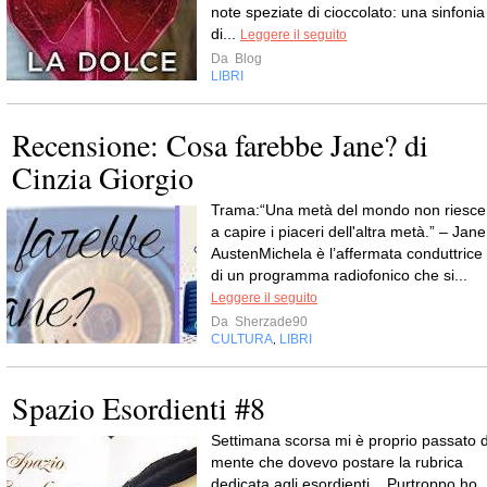
note speziate di cioccolato: una sinfonia
di...
Leggere il seguito
Da
Blog
LIBRI
Recensione: Cosa farebbe Jane? di
Cinzia Giorgio
Trama:“Una metà del mondo non riesce
a capire i piaceri dell'altra metà.” – Jane
AustenMichela è l’affermata conduttrice
di un programma radiofonico che si...
Leggere il seguito
Da
Sherzade90
CULTURA
LIBRI
,
Spazio Esordienti #8
Settimana scorsa mi è proprio passato d
mente che dovevo postare la rubrica
dedicata agli esordienti... Purtroppo ho