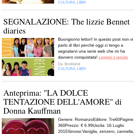
CULTURA
LIBRI
,
SEGNALAZIONE: The lizzie Bennet
diaries
Buongiorno lettori! in questo post non vi
parlo di libri perché oggi ci tengo a
segnalarvi una serie web che mi ha
davvero conquistata!
Leggere il seguito
Da
Bookland
CULTURA
LIBRI
,
Anteprima: "LA DOLCE
TENTAZIONE DELL'AMORE" di
Donna Kauffman
Genere: RomanzoEditore: Tre60Pagine
360Prezzo: € 6.99Uscita: 16 Luglio
2015Sinossi:Vaniglia, zenzero, cannella,