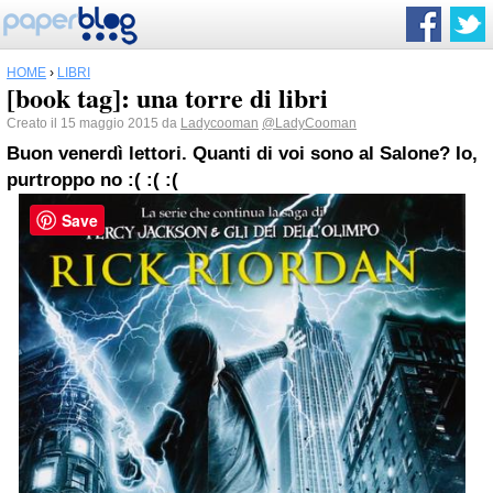
HOME
›
LIBRI
[book tag]: una torre di libri
Creato il 15 maggio 2015 da
Ladycooman
@LadyCooman
Buon venerdì lettori. Quanti di voi sono al Salone? Io,
purtroppo no :( :( :(
Save