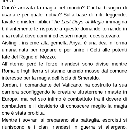
Terra.
Com’è arrivata la magia nel mondo? Chi ha bisogno di
usarla e per quale motivo? Sulla base di miti, leggende,
favole e misteri biblici T
he Last Days of Magic
immagina
brillantemente le risposte a queste domande tornando in
una realtà dove uomini ed esseri magici coesistevano.
Aisling , insieme alla gemella Anya, è una dea in forma
umana nata per regnare e per unire i Celti alle potenti
fate del Regno di Mezzo.
All’interno però le forze irlandesi sono divise mentre
Roma e Inghilterra si stanno unendo mosse dal comune
interesse per la magia dell’Isola di Smeraldo.
Jordan, il comandante del Vaticano, ha costruito la sua
carriera sconfiggendo le creature ultraterrene rimaste in
Europa, ma nel suo intimo è combattuto tra il dovere di
combattere e il desiderio di conoscere meglio la magia
che è stata proibita.
Mentre i sovrani si preparano alla battaglia, esorcisti si
riuniscono e i clan irlandesi in guerra si allargano,