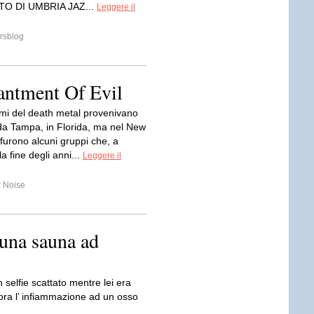
O DI UMBRIA JAZ...
Leggere il
rsblog
ntment Of Evil
omi del death metal provenivano
 da Tampa, in Florida, ma nel New
furono alcuni gruppi che, a
la fine degli anni...
Leggere il
 Noise
 una sauna ad
 selfie scattato mentre lei era
ora l’ infiammazione ad un osso