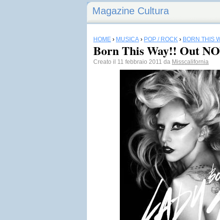
Magazine Cultura
HOME
›
MUSICA
›
POP / ROCK
›
BORN THIS 
Born This Way!! Out N
Creato il 11 febbraio 2011 da
Misscalifornia