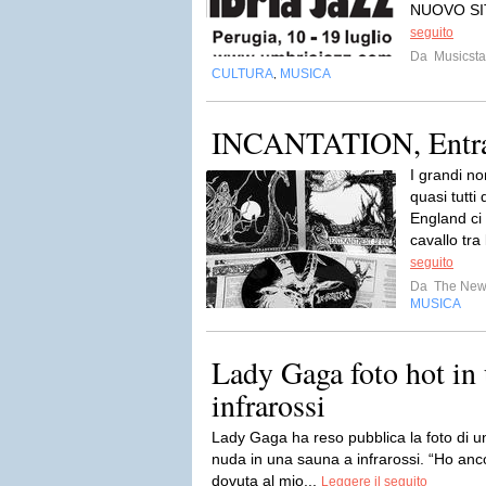
NUOVO SIT
seguito
Da
Musicsta
CULTURA
MUSICA
,
INCANTATION, Entra
I grandi n
quasi tutti
England ci 
cavallo tra 
seguito
Da
The New
MUSICA
Lady Gaga foto hot in
infrarossi
Lady Gaga ha reso pubblica la foto di un
nuda in una sauna a infrarossi. “Ho anc
dovuta al mio...
Leggere il seguito