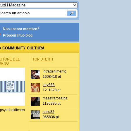
Non ancora membro?
Proponi il tuo blog
A COMMUNITY CULTURA
AUTORE DEL
TOP UTENTI
ORNO
intrattenimento
1608418 pt
lory663
1211328 pt
maestrarosalba
1126395 pt
psyinthekitchen
lesto82
965836 pt