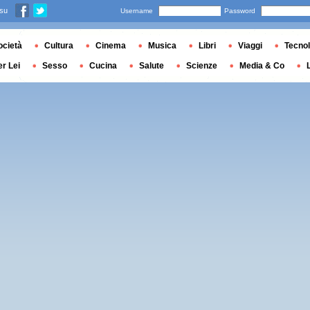
 su
Username
Password
ocietà
Cultura
Cinema
Musica
Libri
Viaggi
Tecnol
er Lei
Sesso
Cucina
Salute
Scienze
Media & Co