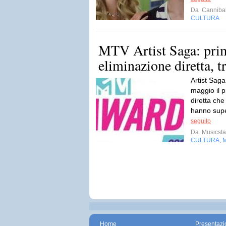
Da
Cannibal
CULTURA
MTV Artist Saga: pri
eliminazione diretta, tr
Artist Saga:
maggio il 
diretta che 
hanno super
seguito
Da
Musicsta
CULTURA
,
Home
Presentazi