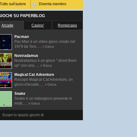
Tutto sull'autore
Diventa membro
 GIOCHI SU PAPERBLOG
Arcade
Casino'
Rompicapo
Pacman
Pac-Man é un video gioco creato nel
1979 da Toru......
Gioca
Nostradamus
Nostradamus è un gioco " shoot them
up" con una......
Gioca
Magical Cat Adventure
Riscopri Magical Cat Adventure, un
gioco d'arcade......
Gioca
Snake
Snake è un videogioco presente in
molti......
Gioca
Scopri lo spazio giochi di