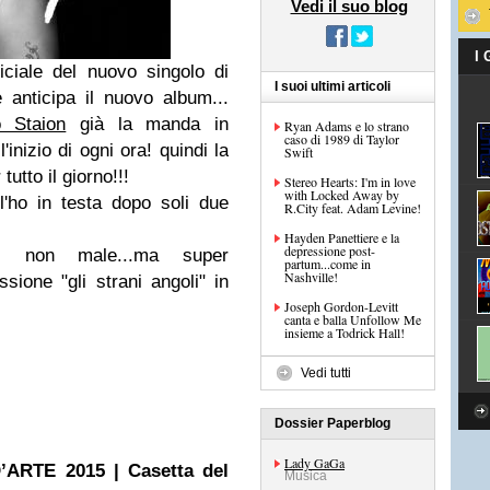
Vedi il suo blog
I
iciale del nuovo singolo di
I suoi ultimi articoli
 anticipa il nuovo album...
 Staion
già la manda in
Ryan Adams e lo strano
caso di 1989 di Taylor
inizio di ogni ora! quindi la
Swift
tutto il giorno!!!
Stereo Hearts: I'm in love
with Locked Away by
'ho in testa dopo soli due
R.City feat. Adam Levine!
Hayden Panettiere e la
depressione post-
. non male...ma super
partum...come in
Nashville!
ione "gli strani angoli" in
Joseph Gordon-Levitt
canta e balla Unfollow Me
insieme a Todrick Hall!
Vedi tutti
Dossier Paperblog
Lady GaGa
ARTE 2015 | Casetta del
Musica