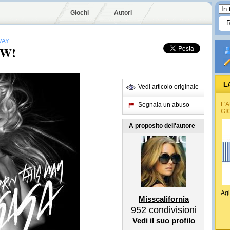
Giochi
Autori
WAY
OW!
L
Vedi articolo originale
L'
Segnala un abuso
GI
A proposito dell'autore
Agi
Misscalifornia
952
condivisioni
Vedi il suo profilo