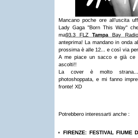
Mancano poche ore all'uscita uff
Lady Gaga
"Born This Way"
che
ma
93.3 FLZ
Tampa
Bay Radio
anteprima! La mandano in onda all'
prossima è alle 12... e così via per 
A me piace un sacco e già ce l
ascolti!!
La cover è molto strana..
photoshoppata, e mi fanno impress
fronte! XD
Potrebbero interessarti anche :
FIRENZE: FESTIVAL FIUME D’