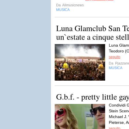
Da
Allmusicnews
MUSICA
Luna Glamclub San Te
un`estate a cinque stel
Luna Glam 
Teodoro (O
seguito
Da
Pjazzan
MUSICA
G.b.f. - pretty little ga
Condividi 
Stein Scen
Michael J. 
Pieterse, 
seguito