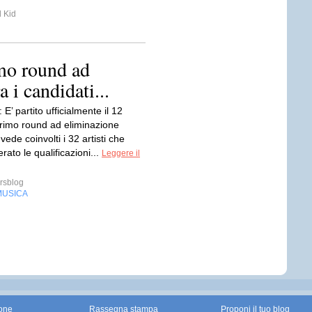
 Kid
mo round ad
a i candidati...
 E’ partito ufficialmente il 12
primo round ad eliminazione
vede coinvolti i 32 artisti che
ato le qualificazioni...
Leggere il
rsblog
MUSICA
one
Rassegna stampa
Proponi il tuo blog