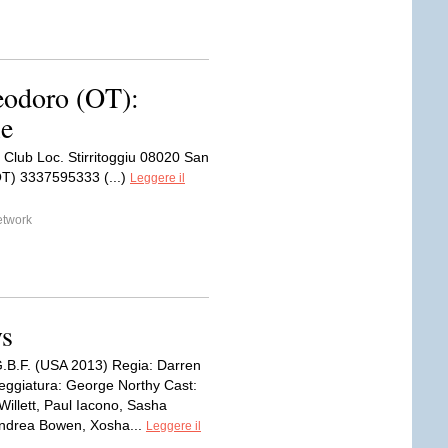
odoro (OT):
le
Club Loc. Stirritoggiu 08020 San
T) 3337595333 (...)
Leggere il
etwork
ys
G.B.F. (USA 2013) Regia: Darren
eggiatura: George Northy Cast:
Willett, Paul Iacono, Sasha
Andrea Bowen, Xosha...
Leggere il