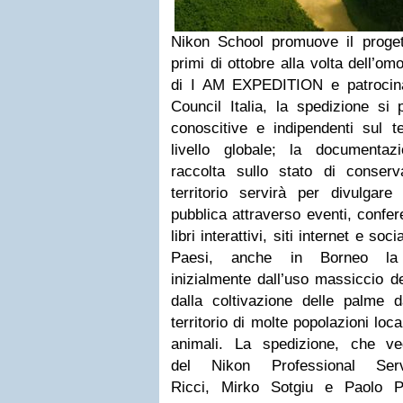
Nikon School promuove il progett
primi di ottobre alla volta dell’o
di I AM EXPEDITION e patrocina
Council Italia, la spedizione si 
conoscitive e indipendenti sul t
livello globale; la documentaz
raccolta sullo stato di conser
territorio servirà per divulgare 
pubblica attraverso eventi, confer
libri interattivi, siti internet e so
Paesi, anche in Borneo la d
inizialmente dall’uso massiccio 
dalla coltivazione delle palme d
territorio di molte popolazioni loca
animali. La spedizione, che ve
del Nikon Professional Serv
Ricci, Mirko Sotgiu e Paolo Pe