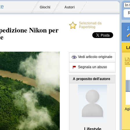
te
Giochi
Autori
Selezionati da
spedizione Nikon per
Paperblog
ne
L
Vedi articolo originale
L'
GI
Segnala un abuso
A proposito dell'autore
Agi
Lifestyle