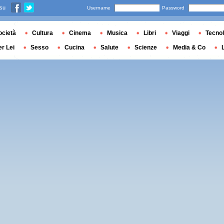
 su
Username
Password
ocietà
Cultura
Cinema
Musica
Libri
Viaggi
Tecnol
er Lei
Sesso
Cucina
Salute
Scienze
Media & Co