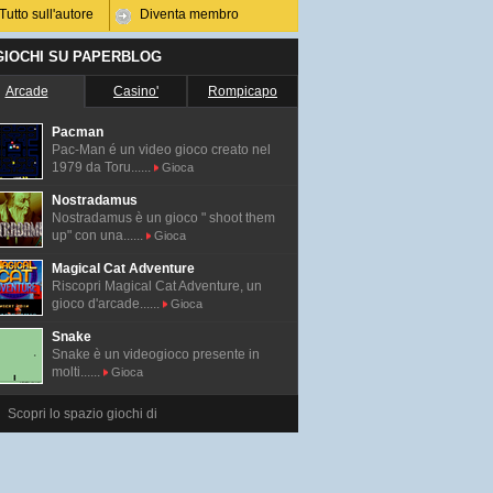
Tutto sull'autore
Diventa membro
 GIOCHI SU PAPERBLOG
Arcade
Casino'
Rompicapo
Pacman
Pac-Man é un video gioco creato nel
1979 da Toru......
Gioca
Nostradamus
Nostradamus è un gioco " shoot them
up" con una......
Gioca
Magical Cat Adventure
Riscopri Magical Cat Adventure, un
gioco d'arcade......
Gioca
Snake
Snake è un videogioco presente in
molti......
Gioca
Scopri lo spazio giochi di