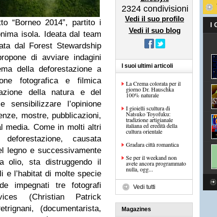
2324
condivisioni
Vedi il suo profilo
o “Borneo 2014”, partito i
I
Vedi il suo blog
monima isola. Ideata dal team
ta dal Forest Stewardship
propone di avviare indagini
I suoi ultimi articoli
ema della deforestazione a
ione fotografica e filmica
La Crema colorata per il
giorno Dr. Hauschka
vazione della natura e del
100% naturale
e sensibilizzare l’opinione
I gioielli scultura di
Natsuko Toyofuku:
enze, mostre, pubblicazioni,
tradizione artigianale
italiana ed eredità della
cial media. Come in molti altri
cultura orientale
eforestazione, causata
Gradara città romantica
del legno e successivamente
Se per il weekand non
a olio, sta distruggendo il
avete ancora programmato
nulla, ogg...
li e l’habitat di molte specie
de impegnati tre fotografi
Vedi tutti
ices (Christian Patrick
trignani, (documentarista,
Magazines