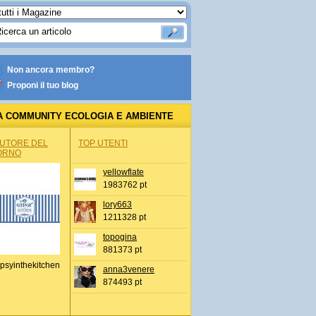
Non ancora membro?
Proponi il tuo blog
A COMMUNITY ECOLOGIA E AMBIENTE
AUTORE DEL
TOP UTENTI
ORNO
yellowflate
1983762 pt
lory663
1211328 pt
topogina
881373 pt
psyinthekitchen
anna3venere
874493 pt