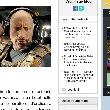
Vedi il suo blog
I
I suoi ultimi articoli
Il Perugia Social Film
Festival avvia importanti
collaborazioni a livello
nazionale
Bellissima vince a
Cortinametraggio e al
David di Donatello
David di Donatello 2016:
Lo chiamavano Jeeg
Robot ottiene tantissime
candidature
BOX OFFICE – Esordio
al 4° posto per i comici di
Made in Sud con il film
“Vita, cuore, battiti”.
Vedi tutti
imo tempo e ora, ottantenni,
i vacanza in un hotel nelle
Dossier Paperblog
re e direttore d’orchestra
one di tornare a dirigere
Sardegna