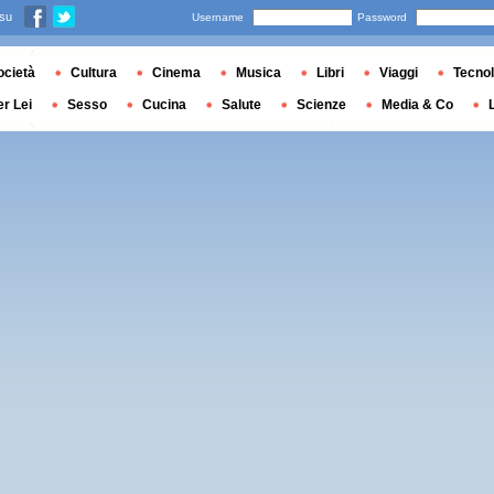
 su
Username
Password
ocietà
Cultura
Cinema
Musica
Libri
Viaggi
Tecnol
er Lei
Sesso
Cucina
Salute
Scienze
Media & Co