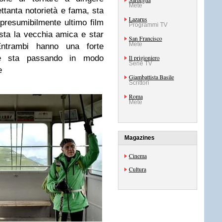
Mete
ettanta notorietà e fama, sta
Lazarus
presumibilmente ultimo film
Programmi TV
sta la vecchia amica e star
San Francisco
Mete
Entrambi hanno una forte
e sta passando in modo
Il prigioniero
Serie TV
e
Giambattista Basile
Scrittori
Roma
Mete
Magazines
Cinema
Cultura