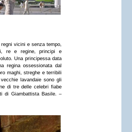
 regni vicini e senza tempo,
i, re e regine, principi e
soluto. Una principessa data
na regina ossessionata dal
oro maghi, streghe e terribili
e vecchie lavandaie sono gli
ne di tre delle celebri fiabe
i di Giambattista Basile. –