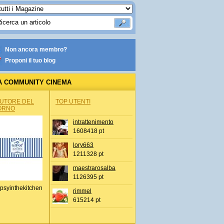
Non ancora membro?
Proponi il tuo blog
A COMMUNITY CINEMA
AUTORE DEL
TOP UTENTI
ORNO
intrattenimento
1608418 pt
lory663
1211328 pt
maestrarosalba
1126395 pt
psyinthekitchen
rimmel
615214 pt