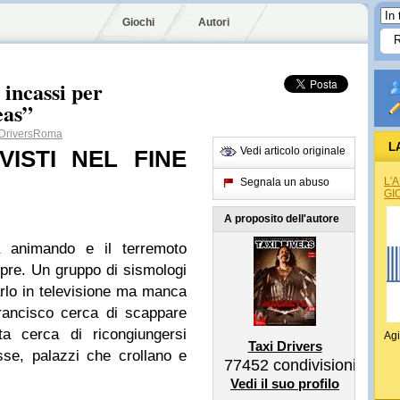
Giochi
Autori
ncassi per
eas”
DriversRoma
L
Vedi articolo originale
 VISTI NEL FINE
L'
Segnala un abuso
GI
A proposito dell'autore
a animando e il terremoto
mpre. Un gruppo di sismologi
arlo in televisione ma manca
rancisco cerca di scappare
ta cerca di ricongiungersi
Agi
Taxi Drivers
osse, palazzi che crollano e
77452
condivisioni
Vedi il suo profilo