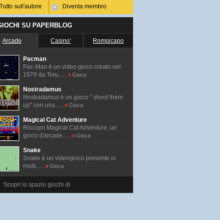
Tutto sull'autore
Diventa membro
 GIOCHI SU PAPERBLOG
Arcade
Casino'
Rompicapo
Pacman
Pac-Man é un video gioco creato nel
1979 da Toru......
Gioca
Nostradamus
Nostradamus è un gioco " shoot them
up" con una......
Gioca
Magical Cat Adventure
Riscopri Magical Cat Adventure, un
gioco d'arcade......
Gioca
Snake
Snake è un videogioco presente in
molti......
Gioca
Scopri lo spazio giochi di