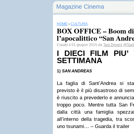
Magazine Cinema
HOME
›
CULTURA
BOX OFFICE – Boom di i
l’apocalittico “San Andr
Creato il 01 giugno 2015 da
Taxi Drivers
@Taxi
I DIECI FILM PIU’
SETTIMANA
1)
SAN ANDREAS
La faglia di Sant’Andrea si st
previsto è il più disastroso di se
è riuscito a prevederlo e annunci
troppo poco. Mentre tutta San F
dalla città una famiglia spezza
all’interno della tragedia, tra sc
uno tsunami… – Guarda il trailer