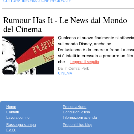
CULTURA
INFORMAZIONE REGIONALE
,
Rumour Has It - Le News dal Mondo
del Cinema
Qualcosa di nuovo finalmente si affacci
sul mondo Disney, anche se
l'entusiasmo è da tenere a freno.La cas
si è infatti interessata a produrre un film
che...
Leggere il seguito
Da
In Central Perk
CINEMA
Home
Presentazione
Contatti
Condizioni d'uso
Lavora con noi
Informazioni azienda
Rassegna stampa
Proponi il tuo blog
F.A.Q.