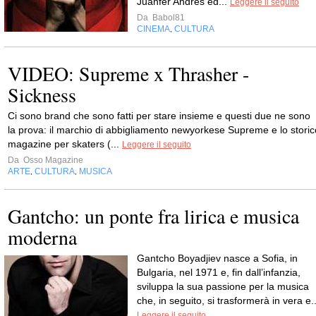
Juanfer Andrés ed...
Leggere il seguito
Da
Babol81
CINEMA
CULTURA
,
VIDEO: Supreme x Thrasher -
Sickness
Ci sono brand che sono fatti per stare insieme e questi due ne sono
la prova: il marchio di abbigliamento newyorkese Supreme e lo storic
magazine per skaters (...
Leggere il seguito
Da
Osso Magazine
ARTE
CULTURA
MUSICA
,
,
Gantcho: un ponte fra lirica e musica
moderna
Gantcho Boyadjiev nasce a Sofia, in
Bulgaria, nel 1971 e, fin dall’infanzia,
sviluppa la sua passione per la musica
che, in seguito, si trasformerà in vera e..
Leggere il seguito