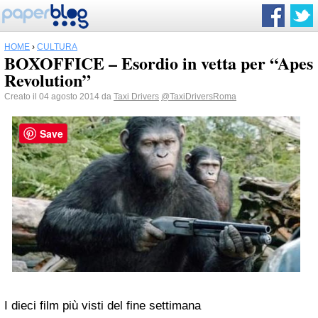
HOME
›
CULTURA
BOXOFFICE – Esordio in vetta per “Apes
Revolution”
Creato il 04 agosto 2014 da
Taxi Drivers
@TaxiDriversRoma
Save
I dieci film più visti del fine settimana