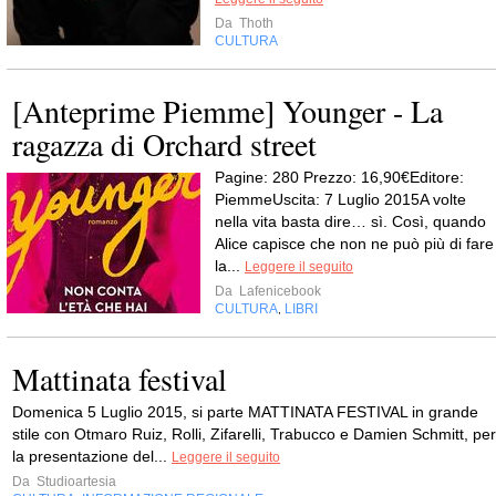
Da
Thoth
CULTURA
[Anteprime Piemme] Younger - La
ragazza di Orchard street
Pagine: 280 Prezzo: 16,90€Editore:
PiemmeUscita: 7 Luglio 2015A volte
nella vita basta dire… sì. Così, quando
Alice capisce che non ne può più di fare
la...
Leggere il seguito
Da
Lafenicebook
CULTURA
LIBRI
,
Mattinata festival
Domenica 5 Luglio 2015, si parte MATTINATA FESTIVAL in grande
stile con Otmaro Ruiz, Rolli, Zifarelli, Trabucco e Damien Schmitt, per
la presentazione del...
Leggere il seguito
Da
Studioartesia