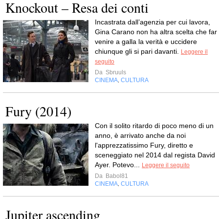
Knockout – Resa dei conti
Incastrata dall’agenzia per cui lavora,
Gina Carano non ha altra scelta che far
venire a galla la verità e uccidere
chiunque gli si pari davanti.
Leggere il
seguito
Da
Sbruuls
CINEMA
CULTURA
,
Fury (2014)
Con il solito ritardo di poco meno di un
anno, è arrivato anche da noi
l'apprezzatissimo Fury, diretto e
sceneggiato nel 2014 dal regista David
Ayer. Potevo...
Leggere il seguito
Da
Babol81
CINEMA
CULTURA
,
Jupiter ascending