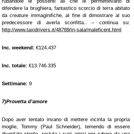
rubandole le possenti ali che le permettevano di
difendere la brughiera, fantastico scorcio di terra abitato
da creature immaginifiche, al fine di dimostrare al suo
predecessore di averla sconfitta.. – continua su:
http://www.taxidrivers.it/48789/in-sala/maleficent.html
Inc. weekend:
€124.437
Inc. totale:
€13.746.335
Settimane:
9
7)Provetta d’amore
Dopo aver tentato invano di mettere incinta la propria
moglie, Tommy (Paul Schneider), temendo di essere
diventato sterile, recluta i suoi amici per rubare da una