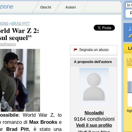
zione
Giochi
Autori
SIONE
›
BRAD PITT
orld War Z 2:
sul sequel”
olaRaiano
L
Segnala un abuso
L'
A proposito dell'autore
GI
Agi
Nicoladki
ossibile
: World War Z, lo
9164
condivisioni
mo romanzo di
Max Brooks
e
Vedi il suo profilo
tar
Brad Pitt
, è stato una