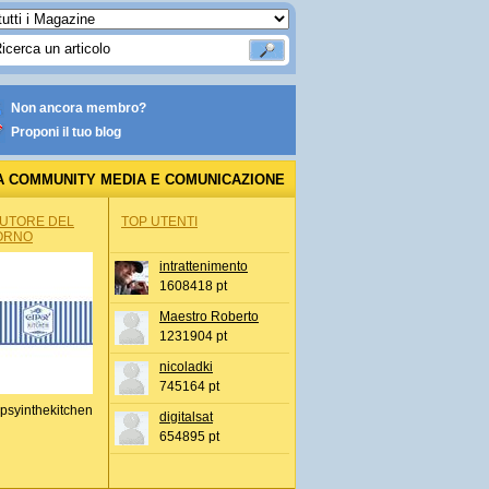
Non ancora membro?
Proponi il tuo blog
A COMMUNITY MEDIA E COMUNICAZIONE
AUTORE DEL
TOP UTENTI
ORNO
intrattenimento
1608418 pt
Maestro Roberto
1231904 pt
nicoladki
745164 pt
psyinthekitchen
digitalsat
654895 pt