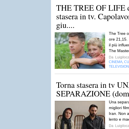
THE TREE OF LIFE di
stasera in tv. Capolavo
giu....
The Tree of
ore 21,15. I
il più influ
The Master
Da
Luigiloca
CINEMA
CU
,
TELEVISIO
Torna stasera in tv U
SEPARAZIONE (dom. 
Una separa
migliori fi
Iran. Non as
lento e mae
Da
Luigiloca