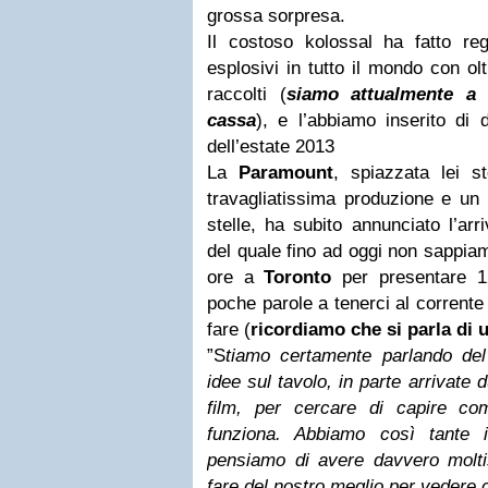
grossa sorpresa.
Il costoso kolossal ha fatto reg
esplosivi in tutto il mondo con ol
raccolti (
siamo attualmente a 5
cassa
), e l’abbiamo inserito di d
dell’estate 2013
La
Paramount
, spiazzata lei s
travagliatissima produzione e un
stelle, ha subito annunciato l’arr
del quale fino ad oggi non sappiam
ore a
Toronto
per presentare 1
poche parole a tenerci al corrente
fare (
ricordiamo che si parla di u
”S
tiamo certamente parlando del
idee sul tavolo, in parte arrivate 
film, per cercare di capire c
funziona. Abbiamo così tante i
pensiamo di avere davvero molt
fare del nostro meglio per vedere c