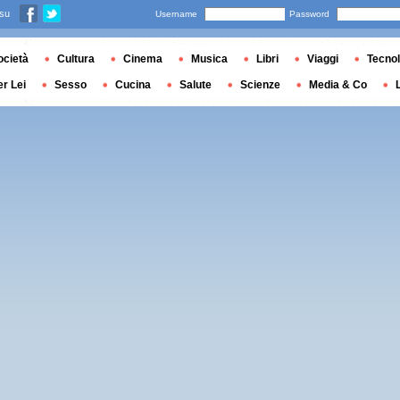
 su
Username
Password
ocietà
Cultura
Cinema
Musica
Libri
Viaggi
Tecnol
er Lei
Sesso
Cucina
Salute
Scienze
Media & Co