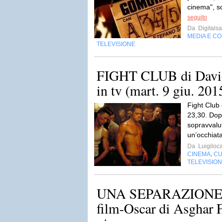
cinema", so
seguito
Da
Digitalsa
MEDIA E C
TELEVISIONE
FIGHT CLUB di David 
in tv (mart. 9 giu. 201
Fight Club 
23,30. Dop
sopravvalut
un’occhiata
Da
Luigiloca
CINEMA
CU
,
TELEVISIO
UNA SEPARAZIONE: st
film-Oscar di Asghar F