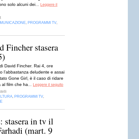
no solo alcuni dei...
Leggere il
t
OMUNICAZIONE
PROGRAMMI TV
,
,
Fincher stasera
5)
di David Fincher. Rai 4, ore
o l’abbastanza deludente e assai
ato Gone Girl, è il caso di ridare
 al film che ha...
Leggere il seguito
telli
LTURA
PROGRAMMI TV
,
,
NE
asera in tv il
arhadi (mart. 9