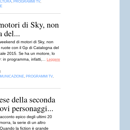
LTURA
PROGRAMMI TV
,
,
NE
motori di Sky, non
 del...
weekend di motori di Sky, non
 ruote con il Gp di Catalogna del
le 2015. Se ha un motore, lo
: in programma, infatti,...
Leggere
t
OMUNICAZIONE
PROGRAMMI TV
,
,
rese della seconda
uovi personaggi...
 racconto epico degli ultimi 20
morra, la serie di un altro
 Quando la fiction è grande