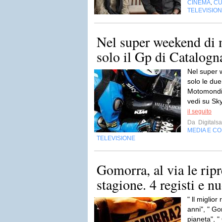
CINEMA
CU
,
TELEVISIO
Nel super weekend di 
solo il Gp di Catalogna
Nel super 
solo le due
Motomondia
vedi su Sky
il seguito
Da
Digitalsa
MEDIA E C
TELEVISIONE
Gomorra, al via le rip
stagione. 4 registi e n
" ll miglior
anni", " Go
pianeta", "