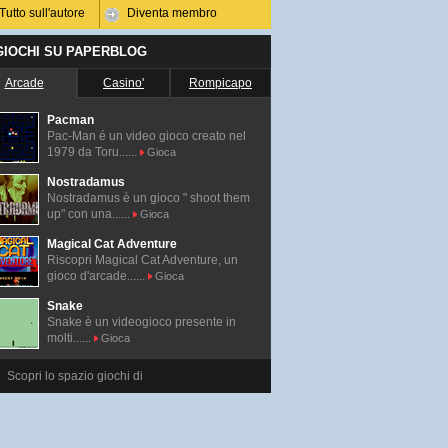
Tutto sull'autore
Diventa membro
 GIOCHI SU PAPERBLOG
Arcade
Casino'
Rompicapo
Pacman
Pac-Man é un video gioco creato nel
1979 da Toru......
Gioca
Nostradamus
Nostradamus è un gioco " shoot them
up" con una......
Gioca
Magical Cat Adventure
Riscopri Magical Cat Adventure, un
gioco d'arcade......
Gioca
Snake
Snake è un videogioco presente in
molti......
Gioca
Scopri lo spazio giochi di