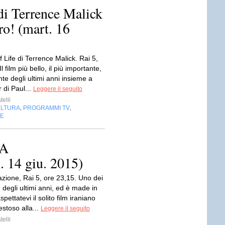
 Terrence Malick
ro! (mart. 16
 Life di Terrence Malick. Rai 5,
l film più bello, il più importante,
ente degli ultimi anni insieme a
 di Paul...
Leggere il seguito
telli
LTURA
PROGRAMMI TV
,
,
NE
NA
14 giu. 2015)
zione, Rai 5, ore 23,15. Uno dei
lm degli ultimi anni, ed è made in
pettatevi il solito film iraniano
stoso alla...
Leggere il seguito
telli