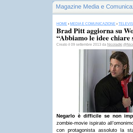
Magazine Media e Comunica
HOME
›
MEDIA E COMUNICAZIONE
›
TELEVI
Brad Pitt aggiorna su W
“Abbiamo le idee chiare 
Creato il 09 settembre 2013 da
Nicoladki
@Nic
Negarlo è difficile se non imp
zombie-movie ispirato all’omoni
con protagonista assoluto la s