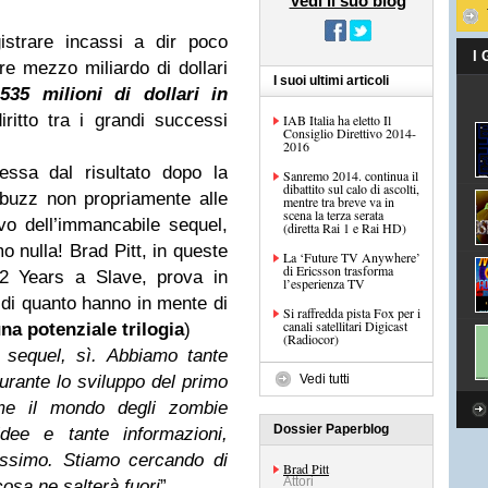
Vedi il suo blog
istrare incassi a dir poco
I
tre mezzo miliardo di dollari
I suoi ultimi articoli
35 milioni di dollari in
iritto tra i grandi successi
IAB Italia ha eletto Il
Consiglio Direttivo 2014-
2016
tessa dal risultato dopo la
Sanremo 2014. continua il
dibattito sul calo di ascolti,
 buzz non propriamente alle
mentre tra breve va in
scena la terza serata
ivo dell’immancabile sequel,
(diretta Rai 1 e Rai HD)
o nulla! Brad Pitt, in queste
La ‘Future TV Anywhere’
di Ericsson trasforma
2 Years a Slave, prova in
l’esperienza TV
 di quanto hanno in mente di
Si raffredda pista Fox per i
canali satellitari Digicast
na potenziale trilogia
)
(Radiocor)
 sequel, sì. Abbiamo tante
durante lo sviluppo del primo
Vedi tutti
ome il mondo degli zombie
Dossier Paperblog
dee e tante informazioni,
issimo. Stiamo cercando di
Brad Pitt
Attori
osa ne salterà fuori
”