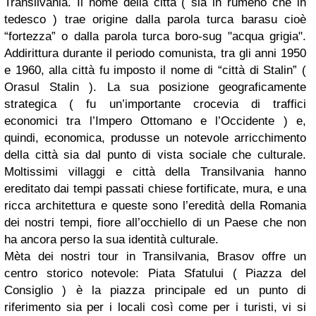
Transilvania. Il nome della città ( sia in rumeno che in
tedesco ) trae origine dalla parola turca barasu cioè
“fortezza” o dalla parola turca boro-sug "acqua grigia".
Addirittura durante il periodo comunista, tra gli anni 1950
e 1960, alla città fu imposto il nome di “città di Stalin” (
Orasul Stalin ). La sua posizione geograficamente
strategica ( fu un’importante crocevia di traffici
economici tra l’Impero Ottomano e l’Occidente ) e,
quindi, economica, produsse un notevole arricchimento
della città sia dal punto di vista sociale che culturale.
Moltissimi villaggi e città della Transilvania hanno
ereditato dai tempi passati chiese fortificate, mura, e una
ricca architettura e queste sono l’eredità della Romania
dei nostri tempi, fiore all’occhiello di un Paese che non
ha ancora perso la sua identità culturale.
Mèta dei nostri tour in Transilvania, Brasov offre un
centro storico notevole: Piata Sfatului ( Piazza del
Consiglio ) è la piazza principale ed un punto di
riferimento sia per i locali così come per i turisti, vi si