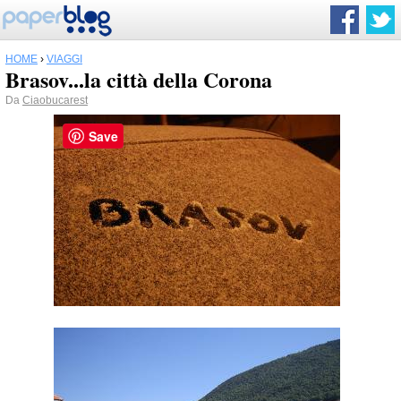
HOME
›
VIAGGI
Brasov...la città della Corona
Da
Ciaobucarest
Save