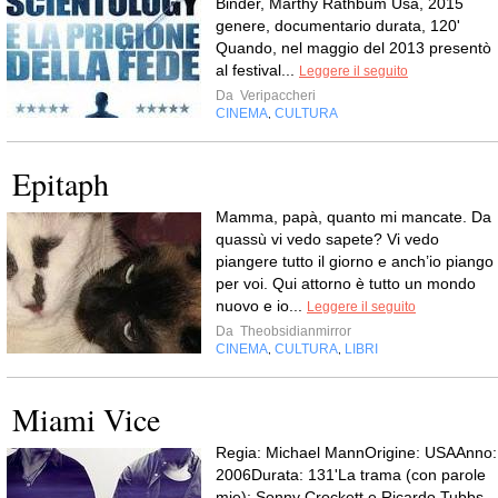
Binder, Marthy Rathbum Usa, 2015
genere, documentario durata, 120'
Quando, nel maggio del 2013 presentò
al festival...
Leggere il seguito
Da
Veripaccheri
CINEMA
CULTURA
,
Epitaph
Mamma, papà, quanto mi mancate. Da
quassù vi vedo sapete? Vi vedo
piangere tutto il giorno e anch’io piango
per voi. Qui attorno è tutto un mondo
nuovo e io...
Leggere il seguito
Da
Theobsidianmirror
CINEMA
CULTURA
LIBRI
,
,
Miami Vice
Regia: Michael MannOrigine: USAAnno:
2006Durata: 131'La trama (con parole
mie): Sonny Crockett e Ricardo Tubbs