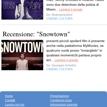
sono due detectives della polizia di
Miami...
Leggere il seguito
Da
Misterjamesford
CINEMA
CULTURA
,
Recensione: "Snowtown"
presenti piccoli spoileril film è presente
anche nella piattaforma MyMovies, se
qualcuno vuole posso "inviarglielo" in
qualsiasi momentoSi parlava proprio
ieri...
Leggere il seguito
Da
Giuseppe Armellini
CINEMA
CULTURA
,
Home
Presentazione
Contatti
Condizioni d'uso
Lavora con noi
Informazioni azienda