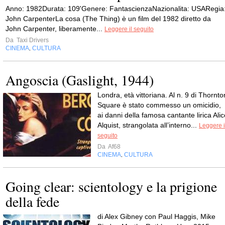
Anno: 1982Durata: 109'Genere: FantascienzaNazionalita: USARegia
John CarpenterLa cosa (The Thing) è un film del 1982 diretto da
John Carpenter, liberamente...
Leggere il seguito
Da
Taxi Drivers
CINEMA
CULTURA
,
Angoscia (Gaslight, 1944)
Londra, età vittoriana. Al n. 9 di Thornto
Square è stato commesso un omicidio,
ai danni della famosa cantante lirica Alic
Alquist, strangolata all’interno...
Leggere i
seguito
Da
Af68
CINEMA
CULTURA
,
Going clear: scientology e la prigione
della fede
di Alex Gibney con Paul Haggis, Mike