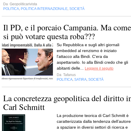
Da
Geopoliticarivista
POLITICA
POLITICA INTERNAZIONALE
SOCIETÀ
,
,
Il PD, e il porcaio Campania. Ma come
si può votare questa roba???
Su Repubblica e sugli altri giornali
embedded al renzismo è iniziato
l'attacco alla Bindi. C'era da
aspettarselo. Io alla Bindi credo che gli
abitanti delle...
Leggere il seguito
Da
Tafanus
POLITICA
SATIRA
SOCIETÀ
,
,
La concretezza geopolitica del diritto i
Carl Schmitt
La produzione teorica di Carl Schmitt è
caratterizzata dalla tendenza dell’autore
a spaziare in diversi settori di ricerca e