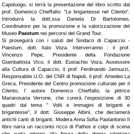
Capoluogo, si terrà la presentazione del libro scritto dal
prof. Domenico Chieffallo: "Le brigantesse nel Cilento".
Introdurrà la dott.ssa Daniela Di Bartolomeo,
Coordinatore per la promozione e la valorizzazione del
Museo
Paestum
nei percorsi del Grand Tour.
Si proseguirà con i saluti del Sindaco di Capaccio -
Paestum, dott. Italo Voza. Interverranno : il prof.
Vincenzo Pepe, Presidente della Fondazione
Giambattista Vico, il dott. Eustachio Voza, Assessore
alla Cultura di Capaccio, il prof. Ferdinando Jannuzzi,
Responsabile U.O. del CNR di Napoli, il prof. Amedeo La
Greca, Presidente del Centro promozione culturale per il
Cilento, l’ autore Domenico Chieffallo, la pittrice
Mariarosaria Verrone, che curerà l’esposizione di 30
quadri dal tema " Volti e immagini di briganti e
brigantesse", il dott. Giuseppe Albini, che declamerà
antichi canti di briganti. Modera Anna Sofia Paolantonio Il
libro narra un racconto ricco di Pathos e colpi di scena
che ruota intorno alla figura della donna cilentana