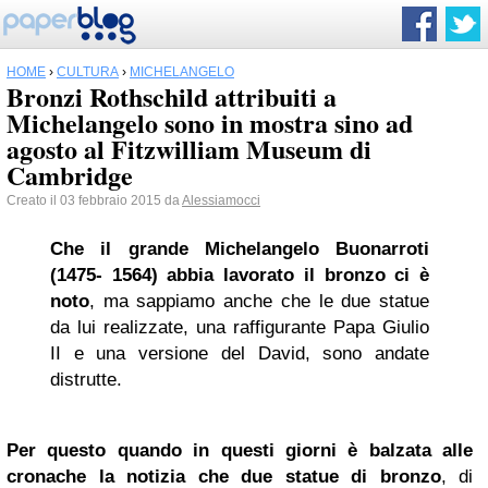
HOME
›
CULTURA
›
MICHELANGELO
Bronzi Rothschild attribuiti a
Michelangelo sono in mostra sino ad
agosto al Fitzwilliam Museum di
Cambridge
Creato il 03 febbraio 2015 da
Alessiamocci
Che il grande Michelangelo Buonarroti
(1475- 1564) abbia lavorato il bronzo ci è
noto
, ma sappiamo anche che le due statue
da lui realizzate, una raffigurante Papa Giulio
II e una versione del David, sono andate
distrutte.
Per questo quando in questi giorni è balzata alle
cronache la notizia che due statue di bronzo
, di