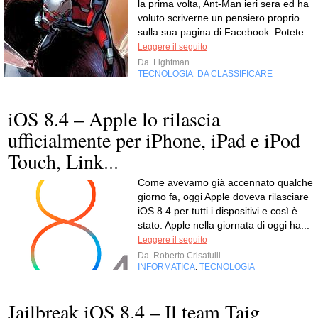
la prima volta, Ant-Man ieri sera ed ha
voluto scriverne un pensiero proprio
sulla sua pagina di Facebook. Potete...
Leggere il seguito
Da
Lightman
TECNOLOGIA
DA CLASSIFICARE
,
iOS 8.4 – Apple lo rilascia
ufficialmente per iPhone, iPad e iPod
Touch, Link...
Come avevamo già accennato qualche
giorno fa, oggi Apple doveva rilasciare
iOS 8.4 per tutti i dispositivi e così è
stato. Apple nella giornata di oggi ha...
Leggere il seguito
Da
Roberto Crisafulli
INFORMATICA
TECNOLOGIA
,
Jailbreak iOS 8.4 – Il team Taig