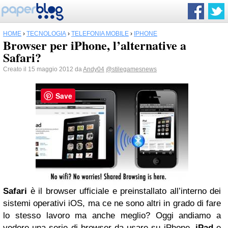
HOME
›
TECNOLOGIA
›
TELEFONIA MOBILE
›
IPHONE
Browser per iPhone, l’alternative a
Safari?
Creato il 15 maggio 2012 da
Andy04
@stilegamesnews
Save
Safari
è il browser ufficiale e preinstallato all’interno dei
sistemi operativi iOS, ma ce ne sono altri in grado di fare
lo stesso lavoro ma anche meglio? Oggi andiamo a
vedere una serie di browser da usare su iPhone,
iPad
e