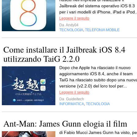
Jailbreak del sistema operativo iOS 8.3
per i vari modelli di iPhone, iPad e iPod..
Leggere il seguito
Da
Andy04
TECNOLOGIA
TELEFONIA MOBILE
,
Come installare il Jailbreak iOS 8.4
utilizzando TaiG 2.2.0
Dopo che Apple ha rilasciato il nuovo
aggiornamento iOS 8.4, anche il team
TaiG ha rilasciato subito dopo una nuov
versione (v2.2.0) del loro tool per...
Leggere il seguito
Da
Guideitech
INFORMATICA
TECNOLOGIA
,
Ant-Man: James Gunn elogia il film
di Fabio Mucci James Gunn ha visto, pe