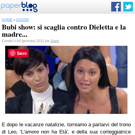
HOME
›
GOSSIP
Bubi show: si scaglia contro Dieletta e la
madre...
Creato il 04 gennaio 2011 da
Sued
Save
E dopo le vacanze natalizie, torniamo a parlarvi del trono
di Leo, 'L'amore non ha Età', e della sua corteggiatrice