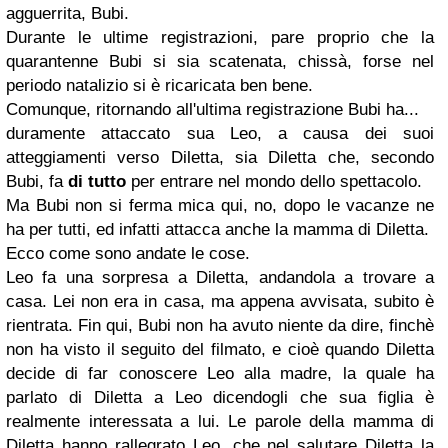
agguerrita, Bubi.
Durante le ultime registrazioni, pare proprio che la
quarantenne Bubi si sia scatenata, chissà, forse nel
periodo natalizio si è ricaricata ben bene.
Comunque, ritornando all'ultima registrazione Bubi ha...
duramente attaccato sua Leo, a causa dei suoi
atteggiamenti verso Diletta, sia Diletta che, secondo
Bubi, fa
di tutto
per entrare nel mondo dello spettacolo.
Ma Bubi non si ferma mica qui, no, dopo le vacanze ne
ha per tutti, ed infatti attacca anche la mamma di Diletta.
Ecco come sono andate le cose.
Leo fa una sorpresa a Diletta, andandola a trovare a
casa. Lei non era in casa, ma appena avvisata, subito è
rientrata. Fin qui, Bubi non ha avuto niente da dire, finchè
non ha visto il seguito del filmato, e cioè quando Diletta
decide di far conoscere Leo alla madre, la quale ha
parlato di Diletta a Leo dicendogli che sua figlia è
realmente interessata a lui. Le parole della mamma di
Diletta hanno rallegrato Leo, che nel salutare Diletta la