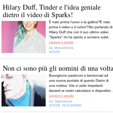
Hilary Duff, Tinder e l'idea geniale
dietro il video di Sparks!
È nato prima l'uovo o la gallina?È nato
prima il video o il rumor?Sto parlando di
Hilary Duff che con il suo ultimo video
"Sparks" mi ha spinto a scrivere subit...
Leggere il seguito
Da
Misscalifornia
GOSSIP
Non ci sono più gli uomini di una volt
Buongiorno pasticcini e bentornati ad
una nuova puntata di questo Diario di
una cretina. Già vi vedo trepidanti
davanti ai vostri calcolatori e dispositivi..
Leggere il seguito
Da
Signorponza
GOSSIP
TELEVISIONE
,