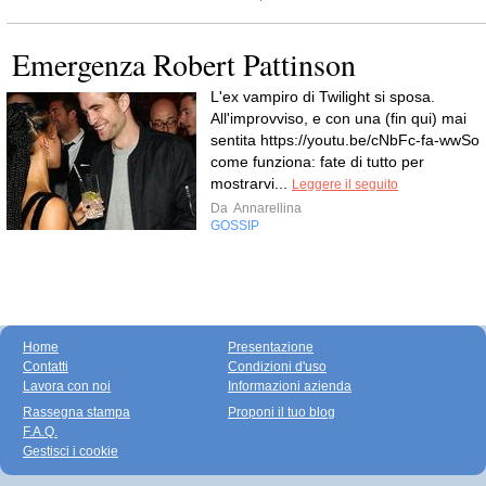
Emergenza Robert Pattinson
L'ex vampiro di Twilight si sposa.
All'improvviso, e con una (fin qui) mai
sentita https://youtu.be/cNbFc-fa-wwSo
come funziona: fate di tutto per
mostrarvi...
Leggere il seguito
Da
Annarellina
GOSSIP
Home
Presentazione
Contatti
Condizioni d'uso
Lavora con noi
Informazioni azienda
Rassegna stampa
Proponi il tuo blog
F.A.Q.
Gestisci i cookie