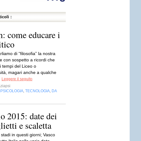
icoli :
n: come educare i
itico
iamo di “filosofia” la nostra
e con sospetto a ricordi che
i tempi del Liceo o
rsità, magari anche a qualche
.
Leggere il seguito
ziapsi
PSICOLOGIA
TECNOLOGIA
DA
,
,
,
o 2015: date dei
lietti e scaletta
 stadi in questi giorni; Vasco