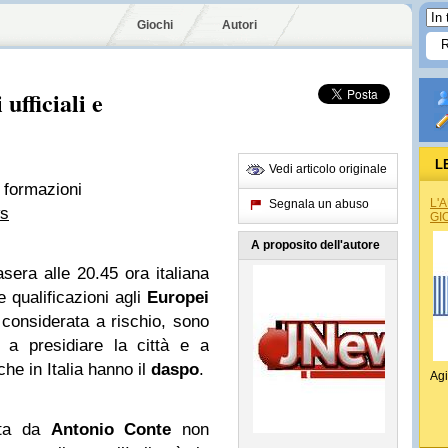
Giochi
Autori
ufficiali e
L
Vedi articolo originale
e formazioni
L'
Segnala un abuso
ws
GI
A proposito dell'autore
sera alle 20.45 ora italiana
le qualificazioni agli
Europei
è considerata a rischio, sono
i a presidiare la città e a
che in Italia hanno il
daspo
.
Agi
ata da
Antonio Conte
non