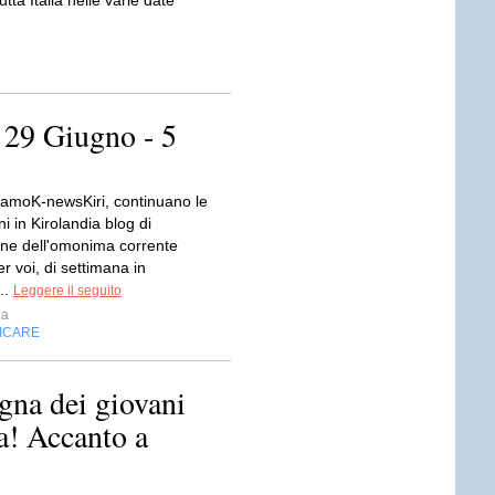
tutta Italia nelle varie date
 Giugno - 5
iamoK-newsKiri, continuano le
i in Kirolandia blog di
ne dell'omonima corrente
er voi, di settimana in
..
Leggere il seguito
ia
FICARE
gna dei giovani
ra! Accanto a