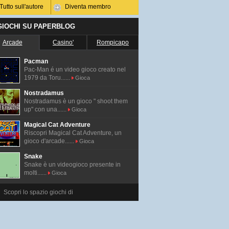
Tutto sull'autore
Diventa membro
 GIOCHI SU PAPERBLOG
Arcade
Casino'
Rompicapo
Pacman
Pac-Man é un video gioco creato nel
1979 da Toru......
Gioca
Nostradamus
Nostradamus è un gioco " shoot them
up" con una......
Gioca
Magical Cat Adventure
Riscopri Magical Cat Adventure, un
gioco d'arcade......
Gioca
Snake
Snake è un videogioco presente in
molti......
Gioca
Scopri lo spazio giochi di