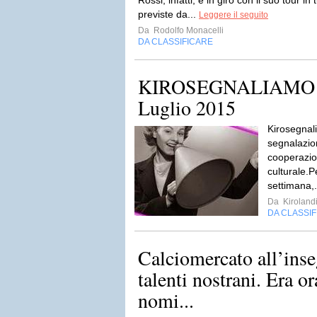
Rossi, infatti, è in giro con il suo tour in 
previste da...
Leggere il seguito
Da
Rodolfo Monacelli
DA CLASSIFICARE
KIROSEGNALIAMO 29
Luglio 2015
Kirosegnal
segnalazion
cooperazio
culturale.P
settimana,.
Da
Kiroland
DA CLASSI
Calciomercato all’inse
talenti nostrani. Era o
nomi...