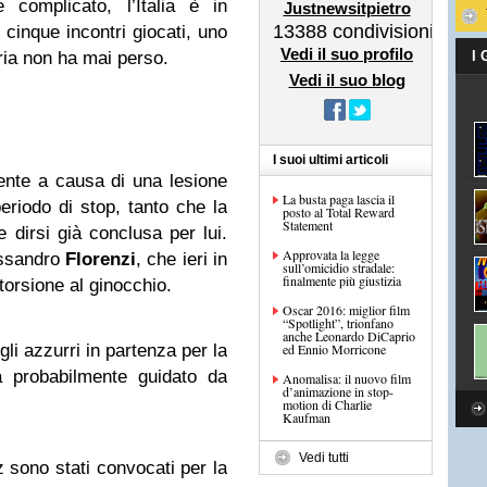
 complicato, l’Italia è in
Justnewsitpietro
13388
condivisioni
i cinque incontri giocati, uno
Vedi il suo profilo
aria non ha mai perso.
I
Vedi il suo blog
I suoi ultimi articoli
nte a causa di una lesione
La busta paga lascia il
eriodo di stop, tanto che la
posto al Total Reward
Statement
 dirsi già conclusa per lui.
Approvata la legge
ssandro
Florenzi
, che ieri in
sull’omicidio stradale:
finalmente più giustizia
torsione al ginocchio.
Oscar 2016: miglior film
“Spotlight”, trionfano
anche Leonardo DiCaprio
gli azzurri in partenza per la
ed Ennio Morricone
rà probabilmente guidato da
Anomalisa: il nuovo film
d’animazione in stop-
motion di Charlie
Kaufman
Vedi tutti
sono stati convocati per la