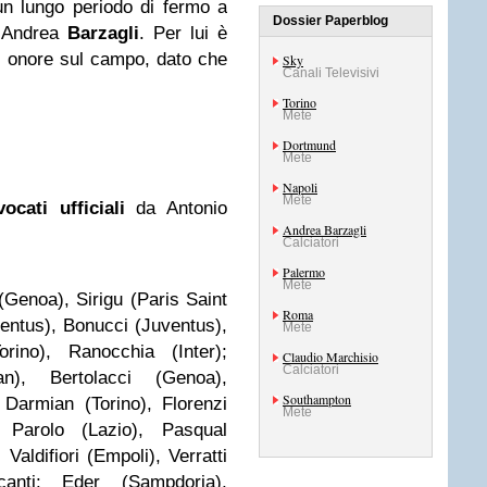
un lungo periodo di fermo a
Dossier Paperblog
o Andrea
Barzagli
. Per lui è
rsi onore sul campo, dato che
Sky
Canali Televisivi
Torino
Mete
Dortmund
Mete
Napoli
Mete
ocati ufficiali
da Antonio
Andrea Barzagli
Calciatori
Palermo
Mete
 (Genoa), Sirigu (Paris Saint
Roma
ventus), Bonucci (Juventus),
Mete
orino), Ranocchia (Inter);
Claudio Marchisio
Calciatori
lan), Bertolacci (Genoa),
Southampton
 Darmian (Torino), Florenzi
Mete
 Parolo (Lazio), Pasqual
Valdifiori (Empoli), Verratti
canti: Eder (Sampdoria),