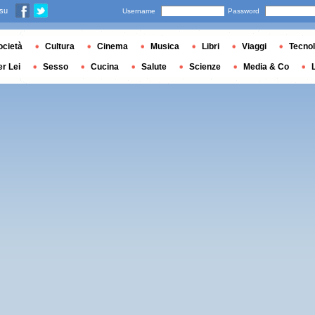
 su
Username
Password
ocietà
Cultura
Cinema
Musica
Libri
Viaggi
Tecnol
er Lei
Sesso
Cucina
Salute
Scienze
Media & Co