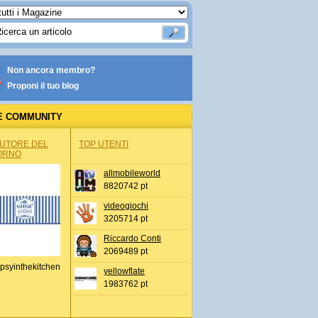
Non ancora membro?
Proponi il tuo blog
E COMMUNITY
AUTORE DEL
TOP UTENTI
ORNO
allmobileworld
8820742 pt
videogiochi
3205714 pt
Riccardo Conti
2069489 pt
psyinthekitchen
yellowflate
1983762 pt